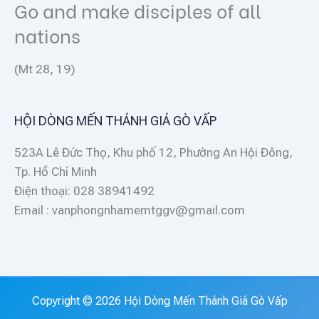
Go and make disciples of all
định” trong lãnh vực thiêng liêng…
nations
(Mt 28, 19)
HỘI DÒNG MẾN THÁNH GIÁ GÒ VẤP
523A Lê Đức Thọ, Khu phố 12, Phường An Hội Đông,
Tp. Hồ Chí Minh
Điện thoại: 028 38941492
Email : vanphongnhamemtggv@gmail.com
Copyright © 2026 Hội Dòng Mến Thánh Giá Gò Vấp