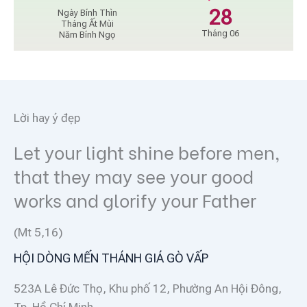
28
Ngày Bính Thìn
Tháng Ất Mùi
Tháng 06
Năm Bính Ngọ
Lời hay ý đẹp
Let your light shine before men,
that they may see your good
works and glorify your Father
(Mt 5,16)
HỘI DÒNG MẾN THÁNH GIÁ GÒ VẤP
523A Lê Đức Thọ, Khu phố 12, Phường An Hội Đông,
Tp. Hồ Chí Minh