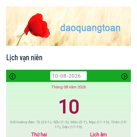
Lịch vạn niên
Tháng 08 năm 2026
10
Giờ hoàng đạo: Tý (23-1), Sửu (1-3), Mão (5-7), Ngọ (11-13), Thân (15-
17), Dậu (17-19)
Thứ hai
Lịch âm