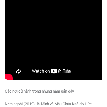
Các nơi cử hành trong những năm gần đây
Năm ngoái (2019), lễ Mình và Máu Chúa Kitô do Đức