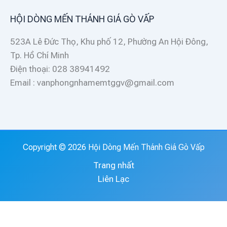
HỘI DÒNG MẾN THÁNH GIÁ GÒ VẤP
523A Lê Đức Thọ, Khu phố 12, Phường An Hội Đông,
Tp. Hồ Chí Minh
Điện thoại: 028 38941492
Email : vanphongnhamemtggv@gmail.com
Copyright © 2026 Hội Dòng Mến Thánh Giá Gò Vấp
Trang nhất
Liên Lạc