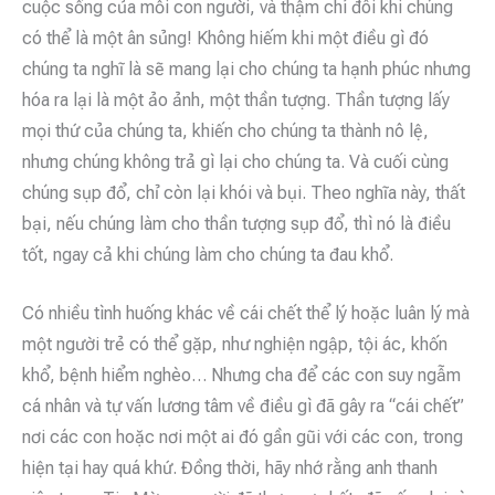
cuộc sống của mỗi con người, và thậm chí đôi khi chúng
có thể là một ân sủng! Không hiếm khi một điều gì đó
chúng ta nghĩ là sẽ mang lại cho chúng ta hạnh phúc nhưng
hóa ra lại là một ảo ảnh, một thần tượng. Thần tượng lấy
mọi thứ của chúng ta, khiến cho chúng ta thành nô lệ,
nhưng chúng không trả gì lại cho chúng ta. Và cuối cùng
chúng sụp đổ, chỉ còn lại khói và bụi. Theo nghĩa này, thất
bại, nếu chúng làm cho thần tượng sụp đổ, thì nó là điều
tốt, ngay cả khi chúng làm cho chúng ta đau khổ.
Có nhiều tình huống khác về cái chết thể lý hoặc luân lý mà
một người trẻ có thể gặp, như nghiện ngập, tội ác, khốn
khổ, bệnh hiểm nghèo… Nhưng cha để các con suy ngẫm
cá nhân và tự vấn lương tâm về điều gì đã gây ra “cái chết”
nơi các con hoặc nơi một ai đó gần gũi với các con, trong
hiện tại hay quá khứ. Đồng thời, hãy nhớ rằng anh thanh