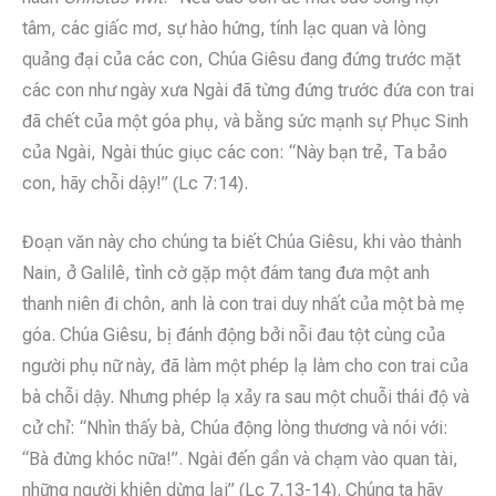
tâm, các giấc mơ, sự hào hứng, tính lạc quan và lòng
quảng đại của các con, Chúa Giêsu đang đứng trước mặt
các con như ngày xưa Ngài đã từng đứng trước đứa con trai
đã chết của một góa phụ, và bằng sức mạnh sự Phục Sinh
của Ngài, Ngài thúc giục các con: “Này bạn trẻ, Ta bảo
con, hãy chỗi dậy!” (Lc 7:14).
Đoạn văn này cho chúng ta biết Chúa Giêsu, khi vào thành
Nain, ở Galilê, tình cờ gặp một đám tang đưa một anh
thanh niên đi chôn, anh là con trai duy nhất của một bà mẹ
góa. Chúa Giêsu, bị đánh động bởi nỗi đau tột cùng của
người phụ nữ này, đã làm một phép lạ làm cho con trai của
bà chỗi dậy. Nhưng phép lạ xảy ra sau một chuỗi thái độ và
cử chỉ: “Nhìn thấy bà, Chúa động lòng thương và nói với:
“Bà đừng khóc nữa!”. Ngài đến gần và chạm vào quan tài,
những người khiên dừng lại” (Lc 7,13-14). Chúng ta hãy