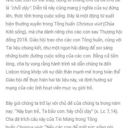
là
“chỗi dậy”
. Diễn tả này cũng mang ý nghĩa của sự đứng
lên, thức tỉnh trong cuộc sống. Đây là một động từ xuất
hiện thường xuyên trong Tông huấn
Christus vivit
(Chúa
Kitô sống), mà cha dành riêng cho các con sau Thượng hội
đồng 2018. Giáo hội trao cho các con Tông huấn, cùng với
Tài liệu chung kết, như một ngọn hải đăng để soi sáng
những bước đường cuộc sống của các con. Bằng cả tấm
lòng, cha hy vọng rằng hành trình sẽ dẫn chúng ta đến
Lisbon trùng khớp với sự dấn thân mạnh mẽ trong toàn thể
Giáo hội để thực hiện hai tài liệu này, và định hướng sứ
mạng của các linh hoạt viên mục vụ giới trẻ.
Bây giờ chúng ta trở lại với chủ đề của chúng ta trong năm
nay: “Này bạn trẻ, Ta bảo con: hãy chỗi dậy” (x. Lc 7,14).
Cha đã trích câu này của Tin Mừng trong Tông
huấn
Christus vivit
: “Nếu các con để mất sức sống nội