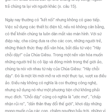
trả chúng ta lại với người khác (x. câu 15).
Ngày nay thường có “kết nối” nhưng không có giao tiếp.
Việc sử dụng các thiết bị điện tử, nếu nó không cân bằng,
có thể khiến chúng ta luôn dán mắt vào màn hình. Với sứ
điệp này, cha cũng đưa ra cho các con, những người trẻ,
những thách thức thay đổi văn hóa, bắt đầu từ việc “Hãy
chỗi dậy!” của Chúa Giêsu. Trong một nền văn hóa muốn
những người trẻ bị cô lập và đóng mình trong thế giới ảo,
chúng ta nói với nhau từ này của Chúa Giêsu: “Hãy chỗi
dậy”. Đó là một lời mời mở ra với một thực tại, vượt xa điều
ảo. Điều này không có nghĩa là coi thường công nghệ,
nhưng sử dụng nó như một phương tiện chứ không phải
mục đích. “Chỗi dậy” cũng có nghĩa là “ước mơ”, “chấp
nhận rủi ro”, “dấn thân thay đổi thế giới”, khơi dậy những
mong muốn của các con, chiêm ngưỡng bầu trời, những vì