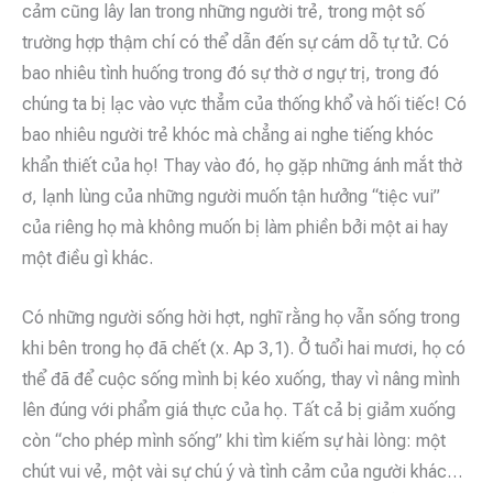
cảm cũng lây lan trong những người trẻ, trong một số
trường hợp thậm chí có thể dẫn đến sự cám dỗ tự tử. Có
bao nhiêu tình huống trong đó sự thờ ơ ngự trị, trong đó
chúng ta bị lạc vào vực thẳm của thống khổ và hối tiếc! Có
bao nhiêu người trẻ khóc mà chẳng ai nghe tiếng khóc
khẩn thiết của họ! Thay vào đó, họ gặp những ánh mắt thờ
ơ, lạnh lùng của những người muốn tận hưởng “tiệc vui”
của riêng họ mà không muốn bị làm phiền bởi một ai hay
một điều gì khác.
Có những người sống hời hợt, nghĩ rằng họ vẫn sống trong
khi bên trong họ đã chết (x. Ap 3,1). Ở tuổi hai mươi, họ có
thể đã để cuộc sống mình bị kéo xuống, thay vì nâng mình
lên đúng với phẩm giá thực của họ. Tất cả bị giảm xuống
còn “cho phép mình sống” khi tìm kiếm sự hài lòng: một
chút vui vẻ, một vài sự chú ý và tình cảm của người khác…