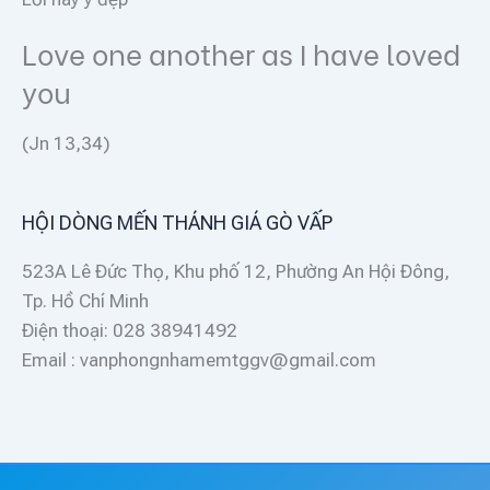
Love one another as I have loved
you
(Jn 13,34)
HỘI DÒNG MẾN THÁNH GIÁ GÒ VẤP
523A Lê Đức Thọ, Khu phố 12, Phường An Hội Đông,
Tp. Hồ Chí Minh
Điện thoại: 028 38941492
Email : vanphongnhamemtggv@gmail.com