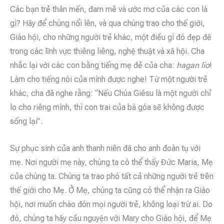
Các bạn trẻ thân mến, đam mê và ước mơ của các con là
gì? Hãy để chúng nổi lên, và qua chúng trao cho thế giới,
Giáo hội, cho những người trẻ khác, một điều gì đó đẹp đẽ
trong các lĩnh vực thiêng liêng, nghệ thuật và xã hội. Cha
nhắc lại với các con bằng tiếng mẹ đẻ của cha:
hagan lìo
!
Làm cho tiếng nói của mình được nghe! Từ một người trẻ
khác, cha đã nghe rằng: “Nếu Chúa Giêsu là một người chỉ
lo cho riêng mình, thì con trai của bà góa sẽ không được
sống lại”.
Sự phục sinh của anh thanh niên đã cho anh đoàn tụ với
mẹ. Nơi người mẹ này, chúng ta có thể thấy Đức Maria, Mẹ
của chúng ta. Chúng ta trao phó tất cả những người trẻ trên
thế giới cho Mẹ. Ở Mẹ, chúng ta cũng có thể nhận ra Giáo
hội, nơi muốn chào đón mọi người trẻ, không loại trừ ai. Do
đó, chúng ta hãy cầu nguyện với Mary cho Giáo hội, để Mẹ