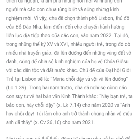
thích du ngoạn, khám phá những nơi mới và những con
người mà các con chưa từng biết và sống những kinh
nghiệm mới. Vì vậy, cha đã chọn thành phố Lisbon, thủ đô
của Bồ Đào Nha, làm điểm đến cho chuyến hành hương
liên lục địa tiếp theo của các con, vào năm 2022. Tại đó,
trong những thế kỷ XV và XVI, nhiều người trẻ, trong đó có
nhiều nhà truyền giáo, đã lên đường đến những vùng đất vô
danh, cũng để chia sẻ kinh nghiệm của họ về Chúa Giêsu
với các dân tộc và đất nước khác. Chủ đề của Đại hội Giới
Trẻ tại Lisbon sẽ là: “Maria chỗi dậy và vội vã lên đường”
(Lc 1,39). Trong hai năm trước, cha đã nghĩ sẽ cùng các
con suy tư về hai bản văn Kinh Thánh khác: “Này bạn trẻ, ta
bảo con, hãy chỗi dậy” (x. Lk 7,14) cho năm 2020 và “Anh
hãy chỗi dậy! Tôi làm cho anh trở thành chứng nhân về điều
anh đã thấy” (x. Cv 26,16) cho năm 2021.
Như các con có thể thấy, động từ chung cho cả ba chủ đề