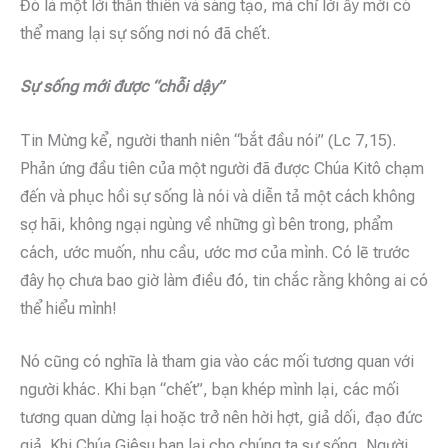
Đó là một lời thần thiên và sáng tạo, mà chỉ lời ấy mới có
thể mang lại sự sống nơi nó đã chết.
Sự sống mới được “chỗi dậy”
Tin Mừng kể, người thanh niên “bắt đầu nói” (Lc 7,15).
Phản ứng đầu tiên của một người đã được Chúa Kitô chạm
đến và phục hồi sự sống là nói và diễn tả một cách không
sợ hãi, không ngại ngùng về những gì bên trong, phẩm
cách, ước muốn, nhu cầu, ước mơ của mình. Có lẽ trước
đây họ chưa bao giờ làm điều đó, tin chắc rằng không ai có
thể hiểu mình!
Nó cũng có nghĩa là tham gia vào các mối tương quan với
người khác. Khi bạn “chết”, bạn khép mình lại, các mối
tương quan dừng lại hoặc trở nên hời hợt, giả dối, đạo đức
giả. Khi Chúa Giêsu ban lại cho chúng ta sự sống, Người