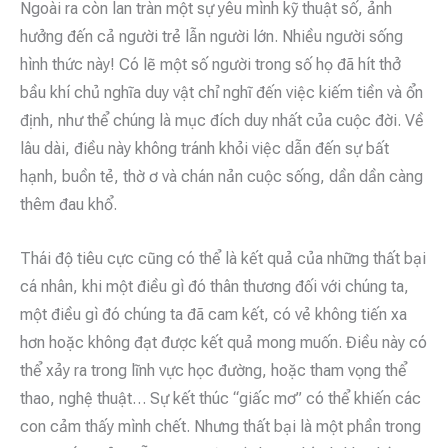
Ngoài ra còn lan tràn một sự yêu mình kỹ thuật số, ảnh
hưởng đến cả người trẻ lẫn người lớn. Nhiều người sống
hình thức này! Có lẽ một số người trong số họ đã hít thở
bầu khí chủ nghĩa duy vật chỉ nghĩ đến việc kiếm tiền và ổn
định, như thể chúng là mục đích duy nhất của cuộc đời. Về
lâu dài, điều này không tránh khỏi việc dẫn đến sự bất
hạnh, buồn tẻ, thờ ơ và chán nản cuộc sống, dần dần càng
thêm đau khổ.
Thái độ tiêu cực cũng có thể là kết quả của những thất bại
cá nhân, khi một điều gì đó thân thương đối với chúng ta,
một điều gì đó chúng ta đã cam kết, có vẻ không tiến xa
hơn hoặc không đạt được kết quả mong muốn. Điều này có
thể xảy ra trong lĩnh vực học đường, hoặc tham vọng thể
thao, nghệ thuật… Sự kết thúc “giấc mơ” có thể khiến các
con cảm thấy mình chết. Nhưng thất bại là một phần trong