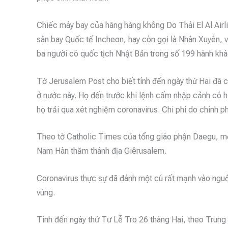
Chiếc máy bay của hãng hàng không Do Thái El Al Airli
sân bay Quốc tế Incheon, hay còn gọi là Nhân Xuyên, v
ba người có quốc tịch Nhật Bản trong số 199 hành khá
Tờ Jerusalem Post cho biết tính đến ngày thứ Hai đã
ở nước này. Họ đến trước khi lệnh cấm nhập cảnh có h
họ trải qua xét nghiệm coronavirus. Chi phí do chính p
Theo tờ Catholic Times của tổng giáo phận Daegu, m
Nam Hàn thăm thánh địa Giêrusalem.
Coronavirus thực sự đã đánh một cú rất mạnh vào nguồ
vùng.
Tính đến ngày thứ Tư Lễ Tro 26 tháng Hai, theo Trung