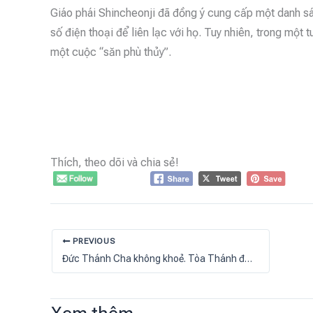
Giáo phái Shincheonji đã đồng ý cung cấp một danh sá
số điện thoại để liên lạc với họ. Tuy nhiên, trong một
một cuộc “săn phù thủy”.
Thích, theo dõi và chia sẻ!
PREVIOUS
Đức Thánh Cha không khoẻ. Tòa Thánh đóng cửa các hang toại đạo vì coronavirus