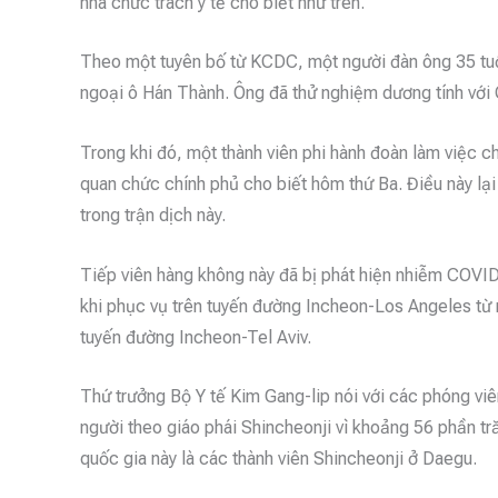
nhà chức trách y tế cho biết như trên.
Theo một tuyên bố từ KCDC, một người đàn ông 35 tuổi
ngoại ô Hán Thành. Ông đã thử nghiệm dương tính với
Trong khi đó, một thành viên phi hành đoàn làm việc 
quan chức chính phủ cho biết hôm thứ Ba. Điều này lại
trong trận dịch này.
Tiếp viên hàng không này đã bị phát hiện nhiễm COVID
khi phục vụ trên tuyến đường Incheon-Los Angeles từ 
tuyến đường Incheon-Tel Aviv.
Thứ trưởng Bộ Y tế Kim Gang-lip nói với các phóng viê
người theo giáo phái Shincheonji vì khoảng 56 phần tr
quốc gia này là các thành viên Shincheonji ở Daegu.