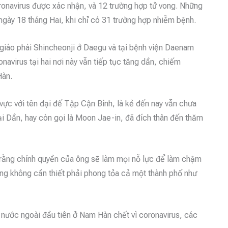
onavirus được xác nhận, và 12 trường hợp tử vong. Những
ngày 18 tháng Hai, khi chỉ có 31 trường hợp nhiễm bệnh.
 giáo phái Shincheonji ở Daegu và tại bệnh viện Daenam
avirus tại hai nơi này vẫn tiếp tục tăng dần, chiếm
Hàn.
ực với tên đại đế Tập Cận Bình, là kẻ đến nay vẫn chưa
 Dần, hay còn gọi là Moon Jae-in, đã đích thân đến thăm
ố rằng chính quyền của ông sẽ làm mọi nỗ lực để làm chậm
ằng không cần thiết phải phong tỏa cả một thành phố như
nước ngoài đầu tiên ở Nam Hàn chết vì coronavirus, các