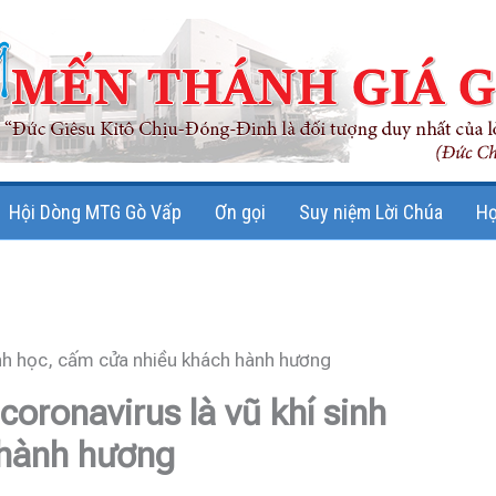
Hội Dòng MTG Gò Vấp
Ơn gọi
Suy niệm Lời Chúa
Họ
inh học, cấm cửa nhiều khách hành hương
coronavirus là vũ khí sinh
 hành hương