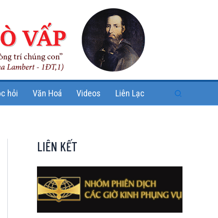
Search
c hỏi
Văn Hoá
Videos
Liên Lạc
LIÊN KẾT