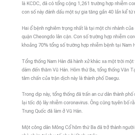
là KCDC, đã có tổng cộng 1,261 trường hợp nhiễm cor
con số này đánh dấu một sự gia tăng gần 40 lần kể từ 
Hai ổ bệnh nghiêm trọng nhất là tại một chi nhánh của
quận Cheongdo lân cận. Con số trường hợp nhiễm coron
khoảng 70% tổng số trường hợp nhiễm bệnh tại Nam 
Tổng thống Nam Hàn đã hành xử khác xa một trời một v
dám đến thăm Vũ Hán. Hôm thứ Ba, tổng thống Văn Tại
tâm chấn của trận dịch này là thành phố Daegu.
Trong dịp này, tổng thống đã trấn an cư dân thành ph
lại tốc độ lây nhiễm coronavirus. Ông cũng tuyên bố r
Trung Quốc đã làm ở Vũ Hán.
Một công dân Mông Cổ hôm thứ Ba đã trở thành người 