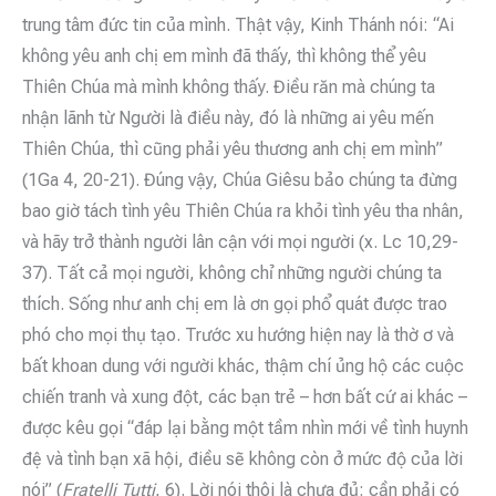
trung tâm đức tin của mình. Thật vậy, Kinh Thánh nói: “Ai
không yêu anh chị em mình đã thấy, thì không thể yêu
Thiên Chúa mà mình không thấy. Điều răn mà chúng ta
nhận lãnh từ Người là điều này, đó là những ai yêu mến
Thiên Chúa, thì cũng phải yêu thương anh chị em mình”
(1Ga 4, 20-21). Đúng vậy, Chúa Giêsu bảo chúng ta đừng
bao giờ tách tình yêu Thiên Chúa ra khỏi tình yêu tha nhân,
và hãy trở thành người lân cận với mọi người (x. Lc 10,29-
37). Tất cả mọi người, không chỉ những người chúng ta
thích. Sống như anh chị em là ơn gọi phổ quát được trao
phó cho mọi thụ tạo. Trước xu hướng hiện nay là thờ ơ và
bất khoan dung với người khác, thậm chí ủng hộ các cuộc
chiến tranh và xung đột, các bạn trẻ – hơn bất cứ ai khác –
được kêu gọi “đáp lại bằng một tầm nhìn mới về tình huynh
đệ và tình bạn xã hội, điều sẽ không còn ở mức độ của lời
nói” (
Fratelli Tutti
, 6). Lời nói thôi là chưa đủ: cần phải có