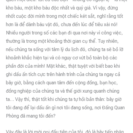
kho báu, một kho báu độc nhất và quý giá. Vì vậy, đừng
nhốt cuộc đời mình trong một chiếc két sắt, nghĩ rằng tốt
hơn là để dành báu vật đó, chưa đến lúc để tiêu xài nó!
Nhiều người trong số các bạn đi qua nơi này vì công việc,
thường là trong một khoảng thời gian cụ thể. Tuy nhiên,
nếu chúng ta sống với tâm lý du lịch đó, chúng ta sẽ bỏ lỡ
khoảnh khắc hiện tại và có nguy cơ vứt bỏ toàn bộ các
phần đời của mình! Mặt khác, thật tuyệt vời biết bao khi
ghi dấu ấn tích cực trên hành trình của chúng ta ngay cả
bây giờ, bằng cách quan tâm đến cộng đồng, bạn học,
đồng nghiệp của chúng ta và thế giới xung quanh chúng
ta… Vậy thì, thật tốt khi chúng ta tự hỏi bản thân: bây giờ
tôi đang để lại dấu ấn gì nơi tôi đang sống, nơi Đấng Quan
Phòng đã mang tôi đến?
Vậy đây là lời mời gọi đầu tiên của tôi, đó là hãy tiếp nhận