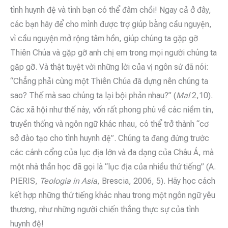
tình huynh đệ và tình bạn có thể đâm chồi! Ngay cả ở đây,
các bạn hãy để cho mình được trợ giúp bằng cầu nguyện,
vì cầu nguyện mở rộng tâm hồn, giúp chúng ta gặp gỡ
Thiên Chúa và gặp gỡ anh chị em trong mọi người chúng ta
gặp gỡ. Và thật tuyệt vời những lời của vị ngôn sứ đã nói:
“Chẳng phải cùng một Thiên Chúa đã dựng nên chúng ta
sao? Thế mà sao chúng ta lại bội phản nhau?” (
Mal
2,10).
Các xã hội như thế này, vốn rất phong phú về các niềm tin,
truyền thống và ngôn ngữ khác nhau, có thể trở thành “cơ
sở đào tạo cho tình huynh đệ”. Chúng ta đang đứng trước
các cánh cổng của lục địa lớn và đa dạng của Châu Á, mà
một nhà thần học đã gọi là “lục địa của nhiều thứ tiếng” (A.
PIERIS,
Teologia in Asia
, Brescia, 2006, 5). Hãy học cách
kết hợp những thứ tiếng khác nhau trong một ngôn ngữ yêu
thương, như những người chiến thắng thực sự của tình
huynh đệ!