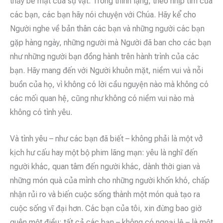
thấy bề mặt của sự vật. Trong thinh lặng, theo nhịp tim của
các bạn, các bạn hãy nói chuyện với Chúa. Hãy kể cho
Người nghe về bản thân các bạn và những người các bạn
gặp hàng ngày, những người mà Người đã ban cho các bạn
như những người bạn đồng hành trên hành trình của các
bạn. Hãy mang đến với Người khuôn mặt, niềm vui và nỗi
buồn của họ, vì không có lời cầu nguyện nào mà không có
các mối quan hệ, cũng như không có niềm vui nào mà
không có tình yêu.
Và tình yêu – như các bạn đã biết – không phải là một vở
kịch hư cấu hay một bộ phim lãng mạn: yêu là nghĩ đến
người khác, quan tâm đến người khác, dành thời gian và
những món quà của mình cho những người khốn khó, chấp
nhận rủi ro và biến cuộc sống thành một món quà tạo ra
cuộc sống vĩ đại hơn. Các bạn của tôi, xin đừng bao giờ
quên một điều: tất cả các bạn – không có ngoại lệ – là một