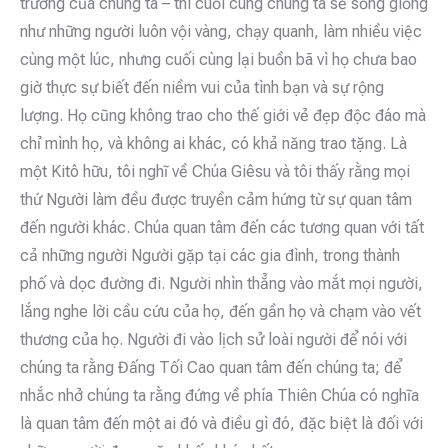
trường của chúng ta – thì cuối cùng chúng ta sẽ sống giống
như những người luôn vội vàng, chạy quanh, làm nhiều việc
cùng một lúc, nhưng cuối cùng lại buồn bã vì họ chưa bao
giờ thực sự biết đến niềm vui của tình bạn và sự rộng
lượng. Họ cũng không trao cho thế giới vẻ đẹp độc đáo mà
chỉ mình họ, và không ai khác, có khả năng trao tặng. Là
một Kitô hữu, tôi nghĩ về Chúa Giêsu và tôi thấy rằng mọi
thứ Người làm đều được truyền cảm hứng từ sự quan tâm
đến người khác. Chúa quan tâm đến các tương quan với tất
cả những người Người gặp tại các gia đình, trong thành
phố và dọc đường đi. Người nhìn thẳng vào mắt mọi người,
lắng nghe lời cầu cứu của họ, đến gần họ và chạm vào vết
thương của họ. Người đi vào lịch sử loài người để nói với
chúng ta rằng Đấng Tối Cao quan tâm đến chúng ta; để
nhắc nhở chúng ta rằng đứng về phía Thiên Chúa có nghĩa
là quan tâm đến một ai đó và điều gì đó, đặc biệt là đối với