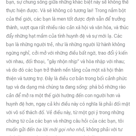
bạn, sự chung sống giữa những khác biệt này sẽ không thể
thực hiện được. Và sẽ không có tương lai! Trong nắm bột
của thế giới, các bạn là men tốt được định sẵn để trưởng
thành, vượt qua rất nhiều rào cản xã hội và văn hóa, và thúc
đẩy những hạt mầm của tình huynh đệ và sự mới lạ. Các
bạn là những người trẻ, như là những người lữ hành không
ngừng nghỉ, cởi mở với những điều bất ngờ, trao đổi ý kiến
với nhau, đối thoại, “gây nhộn nhịp” và hòa nhập với nhau;
và do đó các bạn trở thành nền tảng của một xã hội thân
thiện và tương trợ. Đây là điều cơ bản trong bối cảnh phức
tạp và đa dạng mà chúng ta đang sống: phá bỏ những rào
cản để mở ra một thế giới hướng đến con người hơn và
huynh đệ hơn, ngay cả khi điều này có nghĩa là phải đối mặt
với vô số thách đố. Về điều này, từ một gợi ý trong những
chứng từ của các bạn và những câu hỏi của các bạn, tôi
muốn gửi đến
ba lời mời gọi nho nhỏ
, không phải với tư