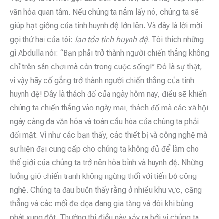
văn hóa quan tâm. Nếu chúng ta nắm lấy nó, chúng ta sẽ
giúp hạt giống của tình huynh đệ lớn lên. Và đây là lời mời
gọi thứ hai của tôi:
lan tỏa tình huynh đệ
. Tôi thích những
gì Abdulla nói: “Bạn phải trở thành người chiến thắng không
chỉ trên sân chơi mà còn trong cuộc sống!” Đó là sự thật,
vì vậy hãy cố gắng trở thành người chiến thắng của tình
huynh đệ! Đây là thách đố của ngày hôm nay, điều sẽ khiến
chúng ta chiến thắng vào ngày mai, thách đố mà các xã hội
ngày càng đa văn hóa và toàn cầu hóa của chúng ta phải
đối mặt. Vì như các bạn thấy, các thiết bị và công nghệ mà
sự hiện đại cung cấp cho chúng ta không đủ để làm cho
thế giới của chúng ta trở nên hòa bình và huynh đệ. Những
luồng gió chiến tranh không ngừng thổi với tiến bộ công
nghệ. Chúng ta đau buồn thấy rằng ở nhiều khu vực, căng
thẳng và các mối đe dọa đang gia tăng và đôi khi bùng
phát xung đột. Thường thì điều này xảy ra bởi vì chúng ta