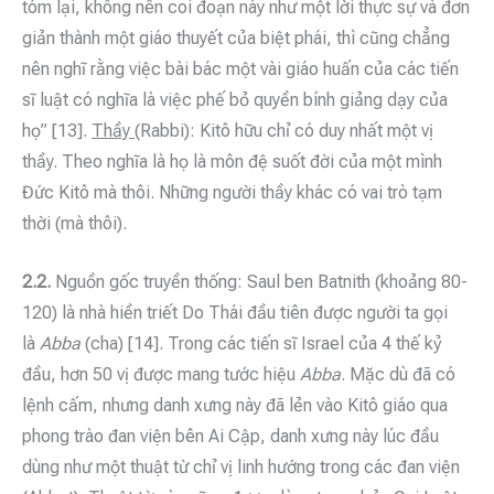
tóm lại, không nên coi đoạn này như một lời thực sự và đơn
giản thành một giáo thuyết của biệt phái, thì cũng chẳng
nên nghĩ rằng việc bài bác một vài giáo huấn của các tiến
sĩ luật có nghĩa là việc phế bỏ quyền bính giảng dạy của
họ” [13].
Thầy
(Rabbi): Kitô hữu chỉ có duy nhất một vị
thầy. Theo nghĩa là họ là môn đệ suốt đời của một mình
Đức Kitô mà thôi. Những người thầy khác có vai trò tạm
thời (mà thôi).
2.2.
Nguồn gốc truyền thống: Saul ben Batnith (khoảng 80-
120) là nhà hiền triết Do Thái đầu tiên được người ta gọi
là
Abba
(cha) [14]. Trong các tiến sĩ Israel của 4 thế kỷ
đầu, hơn 50 vị được mang tước hiệu
Abba
. Mặc dù đã có
lệnh cấm, nhưng danh xưng này đã lẻn vào Kitô giáo qua
phong trào đan viện bên Ai Cập, danh xưng này lúc đầu
dùng như một thuật từ chỉ vị linh hướng trong các đan viện