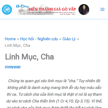
Skip
to
content
Home
Học hỏi - Nghiên cứu
Giáo Lý
Linh Mục, Cha
Linh Mục, Cha
07/03/2020
Chúng ta quen gọi các linh mục là “cha.” Tuy nhiên đó
không phải là danh xưng mang tính ẩn dụ hay màu sắc
thi ca. Tư cách cha của linh mục là thật vì nó là sự tham
dự vào tư cách Cha thần linh (1 Cr 4,15; Ep 3,15). Vì thế,
tư cách cha của linh mục được thiết lập bởi tư cách làm