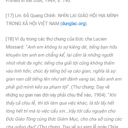
Printed in the USA, 1949, tr. 190.
[17] Lm. Đỗ Quang Chính: NHÌN LẠI GIÁO HỘI HỊA MÌNH
TRONG XÃ HỘI VIỆT NAM (
dunglac.org
).
[18] Ví dụ trong các thư chung của Đức cha Lucien
Mossard: “
Anh em không lo sợ kiêng dè, tiếng bạn hữu
khuyên lơn anh em chẳng kể, lại cầm là những người
nhút nhát đa nghi; tiếng cha giải tội cũng không thấm
vào linh hồn; chúc ấy tiếng bỏ vạ cáo gian, nghĩa là sự
gian nan cất tiếng lên như sét đánh vang tai, bảo anh em
phải giữ mình kẻo sa phạm tội
“. (Thư chung: Dạy về
những sự gian nan đời này phải chịu thể nào, 1904). “
Khi
thầy cả chịu lễ, thì tôi làm qua việc khác, là tôi lấy hết
lòng hết trí mà lo việc cầu xin…Vậy tôi cầu nguyện cho
Đức Giáo Tông cùng Đức Giám Mục, cho cha sở cùng các
cha giảng đạo
” (Thư chung, Dạy về sự xem lễ ngày Chúa