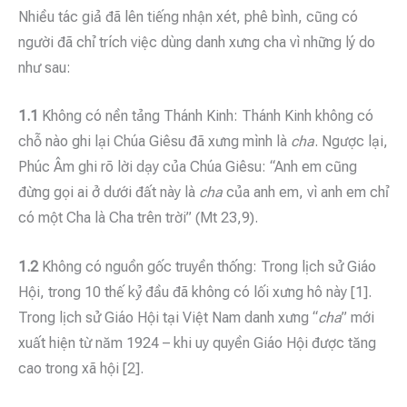
Nhiều tác giả đã lên tiếng nhận xét, phê bình, cũng có
người đã chỉ trích việc dùng danh xưng cha vì những lý do
như sau:
1.1
Không có nền tảng Thánh Kinh: Thánh Kinh không có
chỗ nào ghi lại Chúa Giêsu đã xưng mình là
cha
. Ngược lại,
Phúc Âm ghi rõ lời dạy của Chúa Giêsu: “Anh em cũng
đừng gọi ai ở dưới đất này là
cha
của anh em, vì anh em chỉ
có một Cha là Cha trên trời” (Mt 23,9).
1.2
Không có nguồn gốc truyền thống: Trong lịch sử Giáo
Hội, trong 10 thế kỷ đầu đã không có lối xưng hô này [1].
Trong lịch sử Giáo Hội tại Việt Nam danh xưng “
cha
” mới
xuất hiện từ năm 1924 – khi uy quyền Giáo Hội được tăng
cao trong xã hội [2].