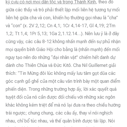
kỳ cựu có nơi mọi dân tộc và trong Thánh Kinh
, theo đó
giữa các thầy và trò phải thiết lập mối liên hệ tương tự mối
liên hệ giữa cha và con, khiến họ thường gọi nhau là “cha”
và “con” (x. 2V 2,12; Cn 4,1; 1Cr 4,14-17, Gl 4,19; 2Tm
1,2; Tt 1,4; 1Pr 5,13; 1Ga 2,1.12.14…). Nên lưu ý là ở đây
cũng vậy, các câu 8-12 không nhấn mạnh đến sự phủ nhận
mọi quyền bính Giáo Hội cho bằng là (nhấn mạnh) đến mối
nguy tạo nên do những “đại nhân vật” chiếm hết danh dự
dành cho Thiên Chúa và Đức Kitô. Cha Nil Guillemet giải
thích: “Tin Mừng đôi lúc không mấy lưu tâm gọt dũa các
góc cạnh gồ ghề của một câu văn trình bày một quan điểm
phiến diện. Trong những trường hợp ấy, lời xác quyết quá
tuyệt đối của nó cần được đối chiếu với những xác ngôn
khác không kém triệt để mà nó lại đưa ra theo chiều hướng
trái ngược; chung chung, các câu ấy, thay vì nói nghịch
nhau, chỉ bổ túc nhau, và thế quân bình được tái lập. Nói