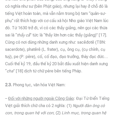
có nghĩa như sư (bên Phật giáo), nhưng lại hay ở chỗ đó là
tiếng Việt hoàn toàn, mà vẫn nằm trong bộ tam “quân-sư-
phụ” rất thích hợp với cơ cấu xã hội Nho giáo Việt Nam lúc
đó. Từ 1630 trở đi, vì có các thầy giảng, nên gọi các thừa
sai là “
thầy cả
” tức là “thầy lớn hơn các thầy (giảng)” [17].
Cũng có nơi dùng những danh xưng như: sacêđotê (TBN:
sacerdote), phatêrê (L. frater), cụ, ông cụ, (cụ chính, cụ
tuỳ), pe (P: père), cố, cố đạo, đạo trưởng, thày đạc đức…
Cuối thế kỷ 19, đầu thế kỷ 20 bắt đầu xuất hiện danh xưng
“
cha
” [18] dịch từ chữ père bên tiếng Pháp.
2.3.
Phong tục, văn hóa Việt Nam:
–
Đối với những người ngoài Công Giáo
: Đại Từ Điển Tiếng
Việt giải thích chữ cha có 2 nghĩa: (1)
Người đàn ông có
con, trong quan hệ với con
; (2)
Linh mục, trong quan hệ