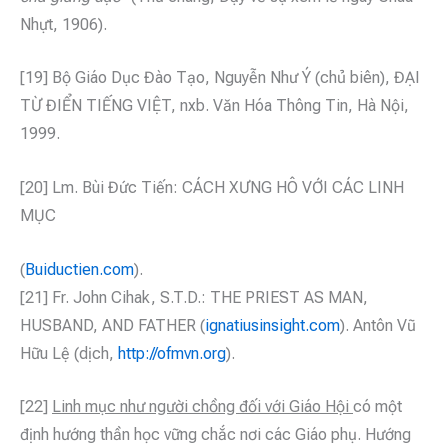
Nhựt, 1906).
[19] Bộ Giáo Dục Đào Tạo, Nguyễn Như Ý (chủ biên), ĐẠI
TỪ ĐIỂN TIẾNG VIỆT, nxb. Văn Hóa Thông Tin, Hà Nội,
1999.
[20] Lm. Bùi Đức Tiến: CÁCH XƯNG HÔ VỚI CÁC LINH
MỤC
(
Buiductien.com
).
[21] Fr. John Cihak, S.T.D.: THE PRIEST AS MAN,
HUSBAND, AND FATHER (
ignatiusinsight.com
). Antôn Vũ
Hữu Lệ (dịch,
http://ofmvn.org
).
[22]
Linh mục như người chồng đối với Giáo Hội
có một
định hướng thần học vững chắc nơi các Giáo phụ. Hướng