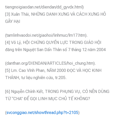
tiengnoigiaodan.net/diendan/dd_gyvdx.html)
[3] Xuân Thái, NHỮNG DANH XƯNG VÀ CÁCH XƯNG HÔ
GÂY HẠI
(tamlinhvaodoi.net/giaohoi/linhmuc/lm17.htm).
[4] Võ Lý, HỘI CHỨNG QUYỀN LỰC TRONG GIÁO HỘI
đăng trên Nguyệt San Dấn Thân số 7 tháng 12 năm 2004
(danthan.org/DIENDAN/ARTICLES/hoi_chung.htm).
[5] Lm. Cao Vĩnh Phan, NĂM 2000 ĐỌC VÀ HỌC KINH
THÁNH, tư liệu nghiên cứu, tr.205.
[6] Nguyễn Chính Kết, TRONG PHỤNG VỤ, CÓ NÊN DÙNG
TỪ “CHA” ĐỂ GỌI LINH MỤC CHỦ TẾ KHÔNG?
(
svconggiao.net/showthread.php?t=2105
)