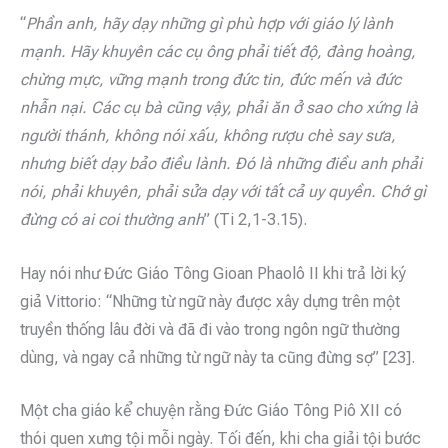
“
Phần anh, hãy dạy những gì phù hợp với giáo lý lành
mạnh. Hãy khuyên các cụ ông phải tiết độ, đàng hoàng,
chừng mực, vững mạnh trong đức tin, đức mến và đức
nhẫn nại. Các cụ bà cũng vậy, phải ăn ở sao cho xứng là
người thánh, không nói xấu, không rượu chè say sưa,
nhưng biết dạy bảo điều lành. Đó là những điều anh phải
nói, phải khuyên, phải sửa dạy với tất cả uy quyền. Chớ gì
đừng có ai coi thường anh
” (Ti 2,1-3.15).
Hay nói như Đức Giáo Tông Gioan Phaolô II khi trả lời ký
giả Vittorio: “Những từ ngữ này được xây dựng trên một
truyền thống lâu đời và đã đi vào trong ngôn ngữ thường
dùng, và ngay cả những từ ngữ này ta cũng đừng sợ” [23].
Một cha giáo kể chuyện rằng Đức Giáo Tông Piô XII có
thói quen xưng tội mỗi ngày. Tối đến, khi cha giải tội bước