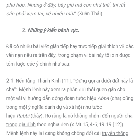
phù hợp. Nhưng ở đây, bây giờ mà còn như thế, thì rất
cần phải xem lại, về nhiều mặt
” (Xuân Thái).
Những ý kiến bênh vực.
Đã có nhiều bài viết gián tiếp hay trực tiếp giải thích về các
vấn nạn nêu ra trên đây, trong phạm vi bài này tôi xin được
tóm lược các ý chính như sau:
2.1.
Nền tảng Thánh Kinh [11]: “Đừng gọi ai dưới đất này là
cha”: Mệnh lệnh này xem ra phản đối thói quen gán cho
một vài vị hướng dẫn cộng đoàn tước hiệu
Abba
(cha) cũng
trong một ý nghĩa danh dự và xã hội như tước
hiệu
Rabbi
(thày). Rõ ràng là nó không nhắm đến
người cha
trong gia đình
theo nghĩa đen (x.Mt 15,4-6;19,19 [12]).
Mệnh lệnh này lại càng không chống đối cái
truyền thống