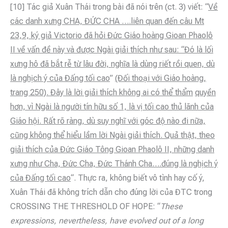
[10] Tác giả Xuân Thái trong bài đã nói trên (ct. 3) viết: “
Về
các danh xưng CHA, ĐỨC CHA ….liên quan đến câu Mt
23,9, ký giả Victorio đã hỏi Đức Giáo hoàng Gioan Phaolô
II về vấn đề này và được Ngài giải thích như sau: “Đó là lối
xưng hô đã bắt rễ từ lâu đời, nghĩa là dùng riết rồi quen, dù
là nghịch ý của Đấng tối cao
”
(Đối thoại với Giáo hoàng,
trang 250). Đây là lời giải thích không ai có thể thẩm
quyền
hơn, vì Ngài là người tín hữu số 1, là vị tối cao thủ lãnh của
Giáo hội. Rất rõ ràng, dù suy nghĩ với góc độ nào đi nữa,
cũng không thể hiểu lầm lời Ngài giải thích. Quả thật, theo
giải thích của Đức Giáo Tông Gioan Phaolô II, những danh
xưng như Cha, Đức Cha, Đức Thánh Cha….đúng là nghịch ý
của Đấng tối cao
“. Thực ra, không biết vô tình hay cố ý,
Xuân Thái đã không trích dẫn cho đúng lời của ĐTC trong
CROSSING THE THRESHOLD OF HOPE: “
These
expressions, nevertheless, have evolved out of a long