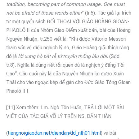
tradition, becoming part of common usage. One must
not be afraid of these words either
” (tr.6). Tác giả lại trích
từ một quyển sách ĐỐI THOẠI VỚI GIÁO HOÀNG GIOAN-
PHAOLỒ II của Nhóm Giao Điểm xuất bản, bài của Hoàng
Nguyên Nhuận, tr.250 viết là: “Khi được Vittorio Messori
tham vấn về điều nghịch lý đó, Giáo Hoàng giải thích rằng
đó là
lời xưng
hô bắt rễ từ truyền thống lâu đời
. (Sđd
tr.8).
Nghĩa là dùng riết rồi quen dù là nghịch ý đấng Tối
Cao
“. Câu cuối này là của Nguyên Nhuận lại được Xuân
Thái cho vào ngoặc kép để gán cho Đức Giáo Tông Gioan
Phaolô II !
[11] Xem thêm: Lm. Ngô Tôn Huấn, TRẢ LỜI MỘT BÀI
VIẾT CỦA TÁC GIẢ VÕ LÝ TRÊN NS. DẤN THÂN
(
tiengnoigiaodan.net/diendan/dd_nth01.html
) và bài