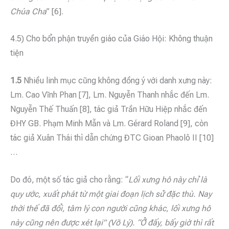
Chúa Cha
” [6].
4.5) Cho bổn phận truyền giáo của Giáo Hội: Không thuận
tiện
1.5
Nhiều linh mục cũng không đồng ý với danh xưng này:
Lm. Cao Vĩnh Phan [7], Lm. Nguyễn Thanh nhắc đến Lm.
Nguyễn Thế Thuấn [8], tác giả Trần Hữu Hiệp nhắc đến
ĐHY GB. Phạm Minh Mẫn và Lm. Gérard Roland [9], còn
tác giả Xuân Thái thì dẫn chứng ĐTC Gioan Phaolô II [10]
…
Do đó, một số tác giả cho rằng: “
Lối xưng hô này chỉ là
quy ước, xuất phát từ một giai đoạn lịch sử đặc thù. Nay
thời thế đã đổi, tâm lý con người cũng khác, lối xưng hô
này cũng nên được xét lại” (Võ Lý). “Ở đấy, bấy giờ thì rất