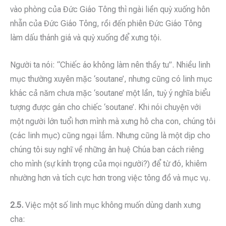
vào phòng của Đức Giáo Tông thì ngài liền quỳ xuống hôn
nhẫn của Đức Giáo Tông, rồi đến phiên Đức Giáo Tông
làm dấu thánh giá và quỳ xuống để xưng tội.
Người ta nói: “Chiếc áo không làm nên thầy tu”. Nhiều linh
mục thường xuyên mặc ‘soutane’, nhưng cũng có linh mục
khác cả năm chưa mặc ‘soutane’ một lần, tuỳ ý nghĩa biểu
tượng được gán cho chiếc ‘soutane’. Khi nói chuyện với
một người lớn tuổi hơn mình mà xưng hô cha con, chúng tôi
(các linh mục) cũng ngại lắm. Nhưng cũng là một dịp cho
chúng tôi suy nghĩ về những ân huệ Chúa ban cách riêng
cho mình (sự kính trọng của mọi người?) để từ đó, khiêm
nhường hơn và tích cực hơn trong việc tông đồ và mục vụ.
2.5.
Việc một số linh mục không muốn dùng danh xưng
cha: