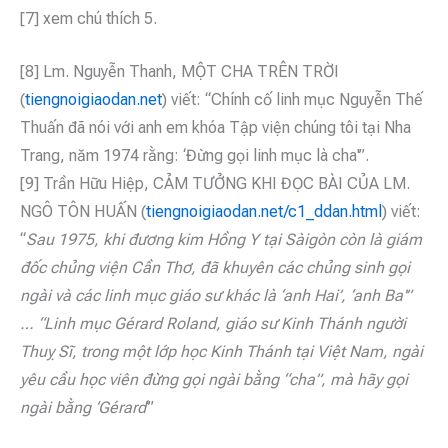
[7] xem chú thích 5.
[8] Lm. Nguyễn Thanh, MỘT CHA TRÊN TRỜI
(
tiengnoigiaodan.net
) viết: “Chính cố linh mục Nguyễn Thế
Thuấn đã nói với anh em khóa Tập viện chúng tôi tại Nha
Trang, năm 1974 rằng: ‘Đừng gọi linh mục là cha'”.
[9] Trần Hữu Hiệp, CẢM TƯỞNG KHI ĐỌC BÀI CỦA LM.
NGÔ TÔN HUẤN (
tiengnoigiaodan.net/c1_ddan.html
) viết:
“
Sau 1975, khi đương kim Hồng Y tại Sàigòn còn là giám
đốc chủng viện Cần Thơ, đã khuyên các chủng sinh gọi
ngài và các linh mục giáo sư khác là ‘anh Hai’, ‘anh Ba'”
… “Linh mục Gérard Roland, giáo sư Kinh Thánh người
Thuỵ Sĩ, trong một lớp học Kinh Thánh tại Việt Nam, ngài
yêu cầu học viên đừng gọi ngài bằng “cha”, mà hãy gọi
ngài bằng ‘Gérard
‘”