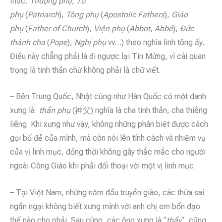
thức:
Thượng phụ, Tổ
phụ
(
Patriarch
),
Tông
phụ
(
Apostolic Fathers
),
Giáo
phụ
(
Father of Church
),
Viện phụ
(
Abbot
,
Abbé
),
Đức
thánh cha
(
Pope
),
Nghị phụ
vv…) theo nghĩa linh tông ấy.
Điều này chẳng phải là đi ngược lại Tin Mừng, vì cái quan
trọng là tinh thần chứ không phải là chữ viết.
– Bên Trung Quốc, Nhật cũng như Hàn Quốc có một danh
xưng là:
thần phụ
(神父) nghĩa là cha tinh thần, cha thiêng
liêng. Khi xưng như vậy, không những phân biệt được cách
gọi bố đẻ của mình, mà còn nói lên tính cách và nhiệm vụ
của vị linh mục, đồng thời không gây thắc mắc cho người
ngoài Công Giáo khi phải đối thoại với một vị linh mục.
– Tại Việt Nam, những năm đầu truyền giáo, các thừa sai
ngần ngại không biết xưng mình với anh chị em bổn đạo
thế nào cho phải. Sau cùng, các ông xưng là “
thầy
“, cũng