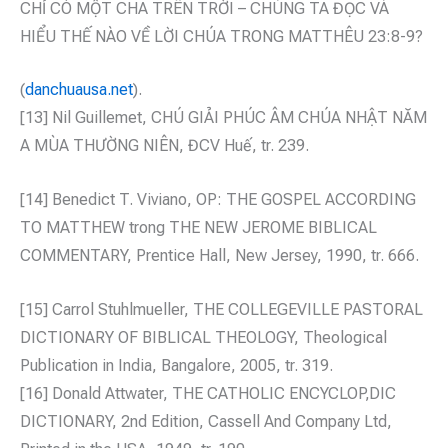
CHỈ CÓ MỘT CHA TRÊN TRỜI – CHÚNG TA ĐỌC VÀ
HIỂU THẾ NÀO VỀ LỜI CHÚA TRONG MATTHÊU 23:8-9?
(
danchuausa.net
).
[13] Nil Guillemet, CHÚ GIẢI PHÚC ÂM CHÚA NHẬT NĂM
A MÙA THƯỜNG NIÊN, ĐCV Huế, tr. 239.
[14] Benedict T. Viviano, OP: THE GOSPEL ACCORDING
TO MATTHEW trong THE NEW JEROME BIBLICAL
COMMENTARY, Prentice Hall, New Jersey, 1990, tr. 666.
[15] Carrol Stuhlmueller, THE COLLEGEVILLE PASTORAL
DICTIONARY OF BIBLICAL THEOLOGY, Theological
Publication in India, Bangalore, 2005, tr. 319.
[16] Donald Attwater, THE CATHOLIC ENCYCLOP‚DIC
DICTIONARY, 2nd Edition, Cassell And Company Ltd,