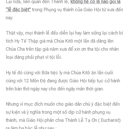
Lại nữa, liên quan đến Thánh lễ,
không hề có lễ nào gọi là
“lễ đặc biệt”
trong Phụng vụ thánh của Giáo Hội từ xưa đến
nay.
Thật vậy, mọi thánh lễ đều diễn lại hay làm sống lại cách bí
tích Hy Tế Thập giá mà Chúa Kitô một lần đã dâng lên
Chúa Cha trên tập giá năm xưa để xin ơn tha tội cho nhân
loại đáng phải phạt vì tội lỗi.
Hy tế đó cùng với Bữa tiệc ly mà Chúa Kitô ăn lần cuối
cùng với 12 Môn Đệ đang được Giáo Hội tiếp tục cử hành
trên bàn thờ ngày nay cho đến ngãy mãn thời gian.
Nhưng vì mục đích muốn cho giáo dân chú ý đặc biệt đến
sự kiện và ý nghĩa trong một số dịp cử hành phụng vụ
thánh, mà Giáo Hội phân chia Thánh Lễ Tạ Ơn ( Eucharist)
ra làm ba bậc lễ như sau :