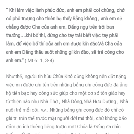
“ Khi làm việc lành phúc đức, anh em phải coi chừng, chớ
có phô trương cho thiên hạ thấy.Bằng không , anh em sẽ
chẳng được Cha của anh em, Đấng ngự trên trời ban
thưởng….khi bố thí, đừng cho tay trái biết việc tay phải
làm, để việc bố thí của anh em được kín đáo.Và Cha của
anh em Đấng thấu suốt những gì kín đáo, sẽ trả công cho
anh em.”
( Mt 6: 1, 3-4)
Như thế, người tín hữu Chúa Kitô cũng không nên đặt nặng
việc xin được ghi tên trên những bảng ghi công đức đã ủng
hộ tiền bạc hay công sức giúp cho một cơ sở tôn giáo hay
từ thiện nào như Nhà Thờ , Nhà Dòng,Nhà Hưu Dưỡng , Nhà
nuôi trẻ mồi côi, v.v…Những bảng ghi công đức đó chỉ có
giá trị trần thế trước mặt người đời mà thôi, chứ không bảo
đảm ơn ích thiêng liêng trước mặt Chúa là Đấng đã nhìn