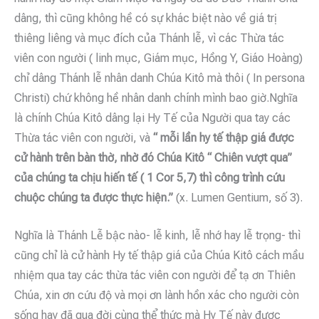
dâng, thì cũng không hề có sự khác biệt nào về giá trị
thiêng liêng và mục đích của Thánh lễ, vì các Thừa tác
viên con người ( linh mục, Giám mục, Hồng Y, Giáo Hoàng)
chỉ dâng Thánh lễ nhân danh Chúa Kitô mà thôi ( In persona
Christi) chứ không hề nhân danh chính mình bao giờ.Nghĩa
là chính Chúa Kitô dâng lại Hy Tế của Người qua tay các
Thừa tác viên con người, và
“ mỗi lần hy tế thập giá được
cử hành trên bàn thờ, nhờ đó Chúa Kitô “ Chiên vượt qua”
của chúng ta chịu hiến tế ( 1 Cor 5,7) thì công trình cứu
chuộc chúng ta được thực hiện.”
(x. Lumen Gentium, số 3).
Nghĩa là Thánh Lễ bậc nào- lễ kinh, lễ nhớ hay lễ trọng- thì
cũng chỉ là cử hành Hy tế thập giá của Chúa Kitô cách mầu
nhiệm qua tay các thừa tác viên con người để tạ ơn Thiên
Chúa, xin ơn cứu độ và mọi ơn lành hồn xác cho người còn
sống hay đã qua đời cùng thể thức mà Hy Tế này được