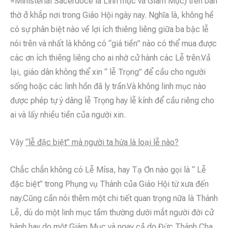
=Ministerial Sacerdoce là Linh mục và Giám Mục) trên bàn
thờ ở khắp nơi trong Giáo Hội ngày nay. Nghĩa là, không hề
có sự phân biệt nào về lợi ích thiêng liêng giữa ba bậc lễ
nói trên và nhất là không có “giá tiền” nào có thể mua được
các ơn ích thiêng liêng cho ai nhờ cử hành các Lễ trên.Vả
lại, giáo dân không thể xin “ lễ Trọng” để cầu cho người
sống hoặc các linh hồn đã ly trần.Và không linh mục nào
được phép tự ý dâng lễ Trọng hay lễ kính để cầu riêng cho
ai và lấy nhiều tiền của người xin.
Vậy
“lễ đặc biệt” mà người ta hứa là loại lễ nào?
Chắc chắn không có Lễ Mísa, hay Tạ Ơn nào gọi là “ Lễ
đặc biệt” trong Phụng vụ Thánh của Giáo Hội từ xưa đến
nay.Cũng cần nói thêm một chi tiết quan trọng nữa là Thánh
Lễ, dù do một linh mục tầm thường dưới mắt người đời cử
hành hay do một Giám Mục và ngay cả do Đức Thánh Cha