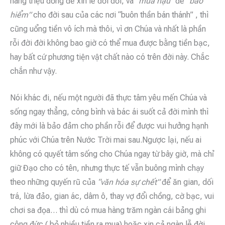
hàng triệu đồng để xin lề đời đời, và
“mua hậu”
để
“bảo
hiểm”
cho đời sau của các nơi “buôn thần bán thánh” , thì
cũng uổng tiền vô ích mà thôi, vì ơn Chúa và nhất là phần
rỗi đời đời không bao giờ có thể mua được bằng tiền bạc,
hay bất cứ phương tiện vật chất nào có trên đời này. Chắc
chắn như vậy.
Nói khác đi, nếu một người đã thực tâm yêu mến Chúa và
sống ngay thẳng, công bình và bác ái suốt cả đời mình thì
đây mới là bảo đảm cho phần rỗi để được vui hưởng hạnh
phúc với Chúa trên Nước Trời mai sau.Ngược lại, nếu ai
không có quyết tâm sống cho Chúa ngay từ bây giờ, mà chỉ
giữ Đạo cho có tên, nhưng thực tế vẫn buông mình chạy
theo những quyến rũ của
“văn hóa sự chết”
để ăn gian, dối
trá, lừa đảo, gian ác, dâm ô, thay vợ đổi chồng, cờ bạc, vui
chơi sa đọa… thì dù có mua hàng trăm ngàn cái bảng ghi
công đức ( bỏ nhiều tiền ra mua) hoặc xin cả ngàn lễ đời