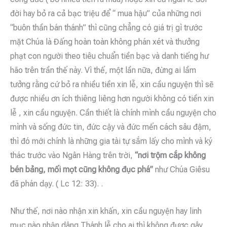
đời hay bỏ ra cả bạc triệu để “ mua hậu” của những nơi
“buôn thần bán thánh” thì cũng chẳng có giá trị gì trước
mặt Chúa là Đấng hoàn toàn không phán xét và thưởng
phạt con người theo tiêu chuẩn tiền bạc và danh tiếng hư
hão trên trần thế này. Vì thế, một lần nữa, đừng ai lầm
tưởng rằng cứ bỏ ra nhiều tiền xin lễ, xin cầu nguyện thì sẽ
được nhiều ơn ích thiêng liêng hơn người không có tiền xin
lễ , xin cầu nguyện. Cần thiết là chính mình cầu nguyện cho
mình và sống đức tin, đức cậy và đức mến cách sâu đậm,
thì đó mới chính là những gia tài tự sắm lấy cho mình và ký
thác trước vào Ngân Hàng trên trời,
“nơi trộm cắp không
bén bảng, mối mọt cũng không đục phá”
như Chúa Giêsu
đã phán dạy. ( Lc 12: 33). .
Như thế, nơi nào nhận xin khấn, xin cầu nguyện hay linh
mục nào nhận dâng Thánh lễ cho ai thì không được gây