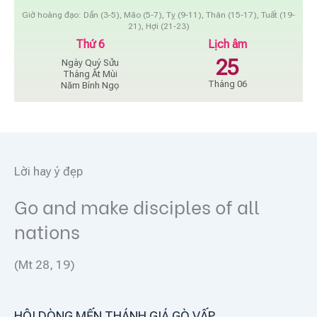
Giờ hoàng đạo: Dần (3-5), Mão (5-7), Tỵ (9-11), Thân (15-17), Tuất (19-
21), Hợi (21-23)
Thứ 6
Lịch âm
25
Ngày Quý Sửu
Tháng Ất Mùi
Tháng 06
Năm Bính Ngọ
Lời hay ý đẹp
Go and make disciples of all
nations
(Mt 28, 19)
HỘI DÒNG MẾN THÁNH GIÁ GÒ VẤP