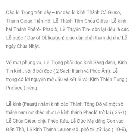
Các lễ Trọng trên đây – trừ các lễ kính Thánh Cả Giuse,
Thánh Gioan Tiền Hô, Lễ Thánh Tâm Chúa Giêsu- Lễ kính
hai Thánh Phêrô- Phaolô, Lễ Truyền Tin- còn lại đều là các
Lễ buộc ( Day of Obligation) giáo dân phải tham dự như Lễ
ngày Chúa Nhật.
Về mặt phụng vụ, Lễ Trọng phải đọc kinh Sáng danh, Kinh
Tin kính, với 3 bài đọc ( 2 Sách thánh và Phúc Âm). Lễ
trọng có lời nguyện mở đầu và kết lễ với Kinh Thiền Tụng (
Preface ) riêng.
Lễ kính (Feast)
nhằm kính các Thánh Tông Đồ và một số
thánh nam nữ khác như Lễ kính thánh Phaolô trở lại ( 25-1)
Lễ Chúa Giêsu chịu Phép Rửa, Lễ Đức Mẹ dâng Con vào
Đền Thờ, Lế kính Thánh Lauren-sô, phó tế ,tử đạo ( 10-8),