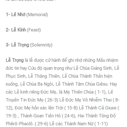
1- Lề Nhớ
(Memorial)
2- Lễ Kính
(Feast)
3- Lễ Trọng
(Solemnity)
Lễ Trọng
là lễ được cử hành để ghi nhớ những Mầu nhiệm
đức tin hay Cứu độ quan trọng như Lễ Chúa Giáng Sinh, Lễ
Phục Sinh, Lễ Thăng Thiên, Lễ Chúa Thánh Thần hiện
xuống, Lễ Chúa Ba Ngôi, Lễ Thánh Tâm Chúa Giêsu. Hay
các Lễ kinh riêng Đức Mẹ, là Mẹ Thiên Chúa ( 1-1), Lề
Truyền Tin Đức Mẹ ( 26-3) Lễ Đức Mẹ Vô Nhiễm Thai ( 8-
12), Đức Mẹ hồn xác lên Trời ( 15-8) Lễ Thánh Cả Giuse (
19-3) , Thánh Goan Tiền Hô ( 24-6), Hai Thánh Tông Đồ
Phêrô-Phaolô. ( 29-6) Lễ các Thánh Nam Nữ ( 1-11)