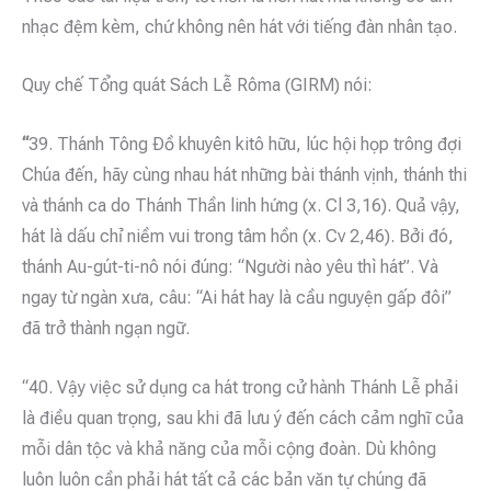
nhạc đệm kèm, chứ không nên hát với tiếng đàn nhân tạo.
Quy chế Tổng quát Sách Lễ Rôma (GIRM) nói:
“
39. Thánh Tông Ðồ khuyên kitô hữu, lúc hội họp trông đợi
Chúa đến, hãy cùng nhau hát những bài thánh vịnh, thánh thi
và thánh ca do Thánh Thần linh hứng (x. Cl 3,16). Quả vậy,
hát là dấu chỉ niềm vui trong tâm hồn (x. Cv 2,46). Bởi đó,
thánh Au-gút-ti-nô nói đúng: “Người nào yêu thì hát”. Và
ngay từ ngàn xưa, câu: “Ai hát hay là cầu nguyện gấp đôi”
đã trở thành ngạn ngữ.
“40. Vậy việc sử dụng ca hát trong cử hành Thánh Lễ phải
là điều quan trọng, sau khi đã lưu ý đến cách cảm nghĩ của
mỗi dân tộc và khả năng của mỗi cộng đoàn. Dù không
luôn luôn cần phải hát tất cả các bản văn tự chúng đã