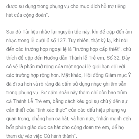
được sử dụng trong phụng vụ cho mục đích hỗ trợ tiếng
hát của cộng đoàn”.
Sau đó Tài liệu nhắc lại nguyên tắc này, khi đề cập đến âm
nhạc trong lễ cưới ở số 137. Tuy nhiên, thật kỳ lạ, khi nói
đến các trường hợp ngoại lệ là “trường hợp cấp thiết”, chú
thích đề cập đến Hướng dẫn Thánh lễ Trẻ em, Số 32. Đây
có vẻ là phần mở rộng của một ngoại lệ giới hạn đối với
các trường hợp rộng hơn. Mặt khác, Hội đồng Giám mục Ý
đã đi xa hơn và rõ ràng đã cấm sử dụng nhạc ghi âm sẵn
trong phụng vụ. Sự cấm đoán này thậm chí còn bao trùm
cả Thánh Lễ Trẻ em, bằng cách kêu gọi sự chú ý đến sự
cần thiết của “tính xác thực” của các dấu hiệu phụng vụ
quan trọng, chẳng hạn ca hát, và hơn nữa, “nhấn mạnh đến
bổn phận giáo dục ca hát cho cộng đoàn trẻ em, để họ
tham dự vào việc Cử hành thánh”.