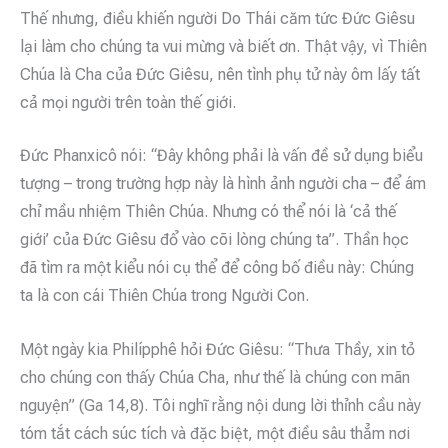
Thế nhưng, điều khiến người Do Thái căm tức Đức Giêsu
lại làm cho chúng ta vui mừng và biết ơn. Thật vậy, vì Thiên
Chúa là Cha của Đức Giêsu, nên tình phụ tử này ôm lấy tất
cả mọi người trên toàn thế giới.
Đức Phanxicô nói: “Đây không phải là vấn đề sử dụng biểu
tượng – trong trường hợp này là hình ảnh người cha – để ám
chỉ mầu nhiệm Thiên Chúa. Nhưng có thể nói là ‘cả thế
giới’ của Đức Giêsu đổ vào cõi lòng chúng ta”. Thần học
đã tìm ra một kiểu nói cụ thể để công bố điều này: Chúng
ta là con cái Thiên Chúa trong Người Con.
Một ngày kia Philípphê hỏi Đức Giêsu: “Thưa Thầy, xin tỏ
cho chúng con thấy Chúa Cha, như thế là chúng con mãn
nguyện” (Ga 14,8). Tôi nghĩ rằng nội dung lời thỉnh cầu này
tóm tắt cách súc tích và đặc biệt, một điều sâu thẳm nơi