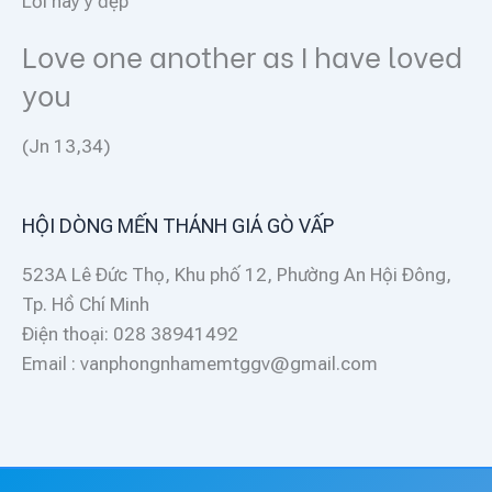
Lời hay ý đẹp
Love one another as I have loved
you
(Jn 13,34)
HỘI DÒNG MẾN THÁNH GIÁ GÒ VẤP
523A Lê Đức Thọ, Khu phố 12, Phường An Hội Đông,
Tp. Hồ Chí Minh
Điện thoại: 028 38941492
Email : vanphongnhamemtggv@gmail.com