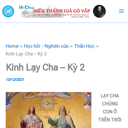
Skip
to
content
Home
Học hỏi - Nghiên cứu
Thần Học
Kinh Lạy Cha – Kỳ 2
Kinh Lạy Cha – Kỳ 2
13/12/2021
LẠY CHA
CHÚNG
CON Ở
TRÊN TRỜI