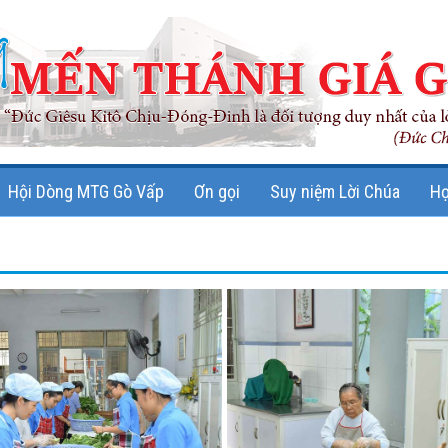
Hội Dòng MTG Gò Vấp
Ơn gọi
Suy niệm Lời Chúa
Họ