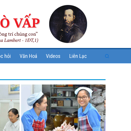
Search
c hỏi
Văn Hoá
Videos
Liên Lạc