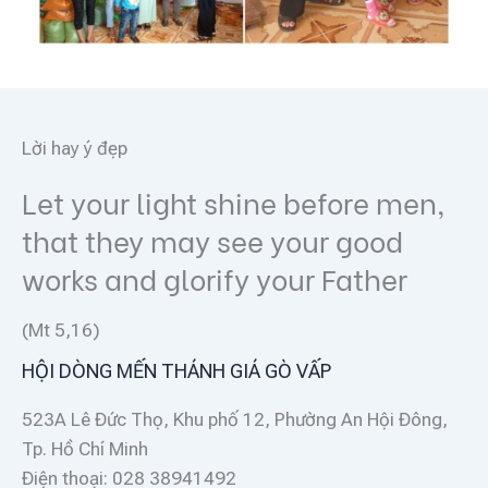
Lời hay ý đẹp
Let your light shine before men,
that they may see your good
works and glorify your Father
(Mt 5,16)
HỘI DÒNG MẾN THÁNH GIÁ GÒ VẤP
523A Lê Đức Thọ, Khu phố 12, Phường An Hội Đông,
Tp. Hồ Chí Minh
Điện thoại: 028 38941492