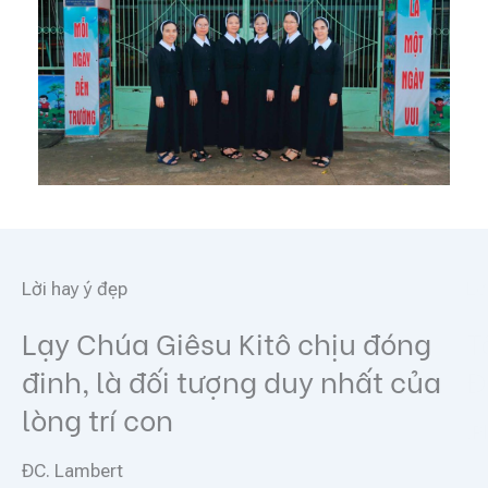
Lời hay ý đẹp
Lời h
Lạy Chúa Giêsu Kitô chịu đóng
Tôi
đinh, là đối tượng duy nhất của
Đấn
lòng trí con
(Pl 4
ĐC. Lambert