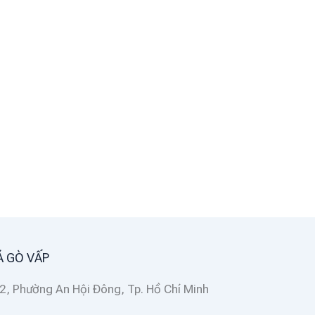
Á GÒ VẤP
 have loved you
2, Phường An Hội Đông, Tp. Hồ Chí Minh