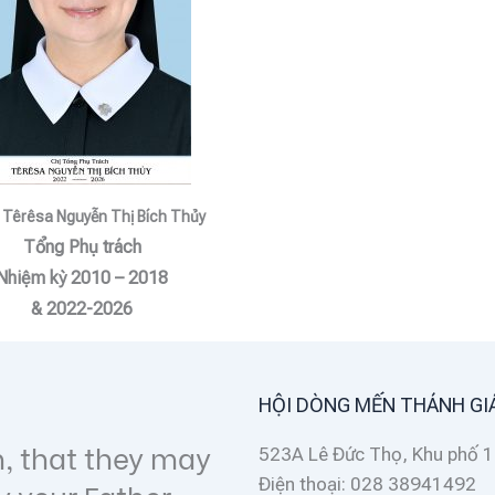
 Têrêsa Nguyễn Thị Bích Thủy
Tổng Phụ trách
Nhiệm kỳ 2010 – 2018
& 2022-2026
Lời hay ý đẹp
HỘI DÒNG MẾN THÁNH GI
that they may
Love one another as I
523A Lê Đức Thọ, Khu phố 1
Điện thoại: 028 38941492