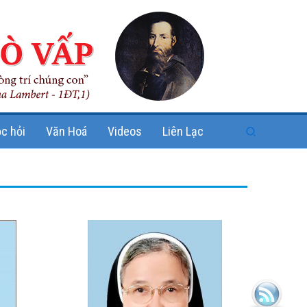
Search
c hỏi
Văn Hoá
Videos
Liên Lạc