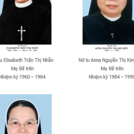
u Elisabeth Trần Thị Nhẫn
Nữ tu Anna Nguyễn Thị Ki
Mẹ Bề trên
Mẹ Bề trên
Nhiệm kỳ 1960 – 1984
Nhiệm kỳ 1984 – 199