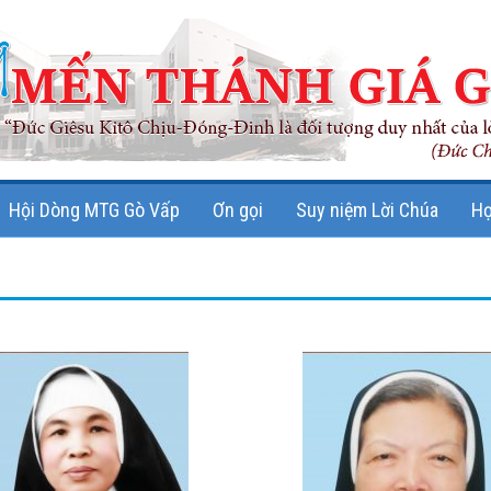
Hội Dòng MTG Gò Vấp
Ơn gọi
Suy niệm Lời Chúa
Họ