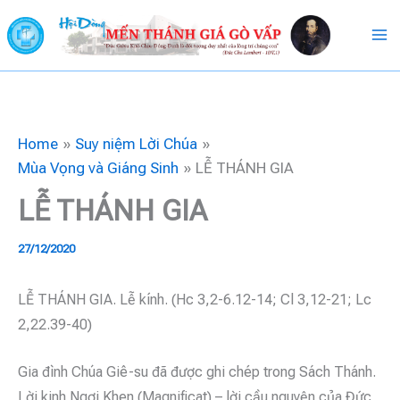
Skip
to
content
Home
Suy niệm Lời Chúa
Mùa Vọng và Giáng Sinh
LỄ THÁNH GIA
LỄ THÁNH GIA
27/12/2020
LỄ THÁNH GIA. Lễ kính. (Hc 3,2-6.12-14; Cl 3,12-21; Lc
2,22.39-40)
Gia đình Chúa Giê-su đã được ghi chép trong Sách Thánh.
Lời kinh Ngợi Khen (Magnificat) – lời cầu nguyện của Đức