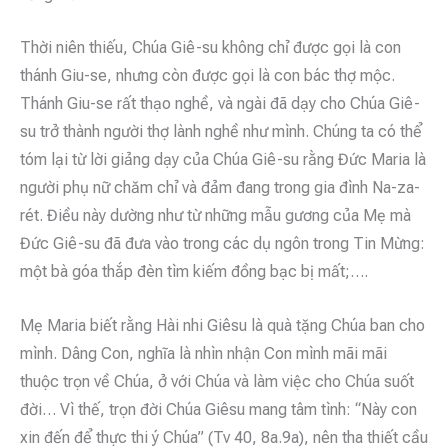
Thời niên thiếu, Chúa Giê-su không chỉ được gọi là con
thánh Giu-se, nhưng còn được gọi là con bác thợ mộc.
Thánh Giu-se rất thạo nghề, và ngài đã dạy cho Chúa Giê-
su trở thành người thợ lành nghề như mình. Chúng ta có thể
tóm lại từ lời giảng dạy của Chúa Giê-su rằng Đức Maria là
người phụ nữ chăm chỉ và đảm đang trong gia đình Na-za-
rét. Điều này dường như từ những mẫu gương của Mẹ mà
Đức Giê-su đã đưa vào trong các dụ ngôn trong Tin Mừng:
một bà góa thắp đèn tìm kiếm đồng bạc bị mất;….
Mẹ Maria biết rằng Hài nhi Giêsu là quà tặng Chúa ban cho
mình. Dâng Con, nghĩa là nhìn nhận Con mình mãi mãi
thuộc trọn về Chúa, ở với Chúa và làm việc cho Chúa suốt
đời… Vì thế, trọn đời Chúa Giêsu mang tâm tình: “Này con
xin đến để thực thi ý Chúa” (Tv 40, 8a.9a), nên tha thiết cầu