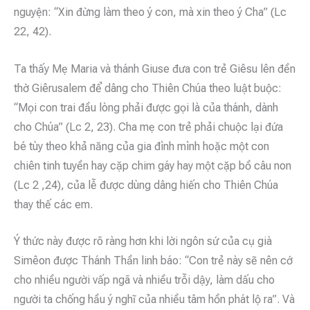
nguyện: “Xin đừng làm theo ý con, mà xin theo ý Cha” (Lc
22, 42).
Ta thấy Mẹ Maria và thánh Giuse đưa con trẻ Giêsu lên đền
thờ Giêrusalem để dâng cho Thiên Chúa theo luật buộc:
“Mọi con trai đầu lòng phải được gọi là của thánh, dành
cho Chúa” (Lc 2, 23). Cha mẹ con trẻ phải chuộc lại đứa
bé tùy theo khả năng của gia đình mình hoặc một con
chiên tinh tuyền hay cặp chim gáy hay một cặp bồ câu non
(Lc 2 ,24), của lễ được dùng dâng hiến cho Thiên Chúa
thay thế các em.
Ý thức này được rõ ràng hơn khi lời ngôn sứ của cụ già
Simêon được Thánh Thần linh báo: “Con trẻ này sẽ nên cớ
cho nhiều người vấp ngã và nhiều trỗi dậy, làm dấu cho
người ta chống hầu ý nghĩ của nhiều tâm hồn phát lộ ra”. Và