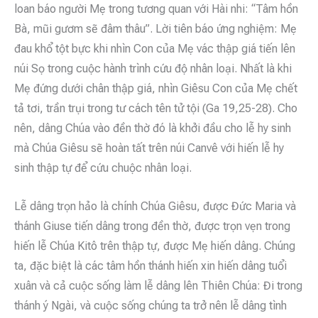
loan báo người Mẹ trong tương quan với Hài nhi: “Tâm hồn
Bà, mũi gươm sẽ đâm thâu”. Lời tiên báo ứng nghiệm: Mẹ
đau khổ tột bực khi nhìn Con của Mẹ vác thập giá tiến lên
núi Sọ trong cuộc hành trình cứu độ nhân loại. Nhất là khi
Mẹ đứng dưới chân thập giá, nhìn Giêsu Con của Mẹ chết
tả tơi, trần trụi trong tư cách tên tử tội (Ga 19,25-28). Cho
nên, dâng Chúa vào đền thờ đó là khởi đầu cho lễ hy sinh
mà Chúa Giêsu sẽ hoàn tất trên núi Canvê với hiến lễ hy
sinh thập tự để cứu chuộc nhân loại.
Lễ dâng trọn hảo là chính Chúa Giêsu, được Đức Maria và
thánh Giuse tiến dâng trong đền thờ, được trọn vẹn trong
hiến lễ Chúa Kitô trên thập tự, được Mẹ hiến dâng. Chúng
ta, đặc biệt là các tâm hồn thánh hiến xin hiến dâng tuổi
xuân và cả cuộc sống làm lễ dâng lên Thiên Chúa: Đi trong
thánh ý Ngài, và cuộc sống chúng ta trở nên lễ dâng tình