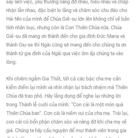
say làm việc, yêu thương nâng đỡ nhau, hiểu nhau và chấp
nhận lẫn nhau, đặc biệt lo lắng và chăm sóc chu đáo cho
Hài Nhi của mình để Chúa Giê-su lớn lên không chỉ về bản
tính nhân loại, nhưng còn là Con Thiên Chúa nữa. Chúa
Giê-su đã mang ơn thánh đến cho gia đình Đức Maria và
thánh Giu-se thì Ngài cũng sẽ mang đến cho chúng ta ơn
thánh từ gia đình của Ngài qua việc ôm ấp chúng ta vào
lòng.
Khi chiêm ngắm Gia Thất, tất cả các bậc cha mẹ cần
kiểm điểm lại mình và nhìn nhận lại trách nhiệm mà Thiên
Chúa đã trao phó. Hãy lắng đọng để nghe lại những lời
trong Thánh lễ cưới của mình: “Con cái là một món quà
Thiên Chúa ban”. Con cái là niềm vui của cha mẹ. Trái lại,
con cái có bổn phận chăm sóc và nâng đỡ khi cha mẹ về
già. Chúng ta hãy cầu nguyện để mọi thành viên trong gia