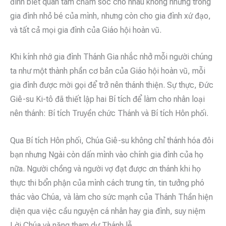
đình biết quan tâm chăm sóc cho nhau không những trong
gia đình nhỏ bé của mình, nhưng còn cho gia đình xứ đạo,
và tất cả mọi gia đình của Giáo hội hoàn vũ.
Khi kính nhớ gia đình Thánh Gia nhắc nhở mỗi người chúng
ta như một thành phần cơ bản của Giáo hội hoàn vũ, mỗi
gia đình được mời gọi để trở nên thánh thiện. Sự thực, Đức
Giê-su Ki-tô đã thiết lập hai Bí tích để làm cho nhân loại
nên thánh: Bí tích Truyền chức Thánh và Bí tích Hôn phối.
Qua Bí tích Hôn phối, Chúa Giê-su không chỉ thánh hóa đôi
bạn nhưng Ngài còn dấn mình vào chính gia đình của họ
nữa. Người chồng và người vợ đạt được ơn thánh khi họ
thực thi bổn phận của mình cách trung tín, tin tưởng phó
thác vào Chúa, và làm cho sức mạnh của Thánh Thần hiện
diện qua việc cầu nguyện cá nhân hay gia đình, suy niệm
Lời Chúa và năng tham dự Thánh lễ.