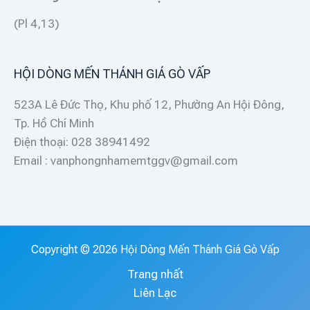
(Pl 4,13)
HỘI DÒNG MẾN THÁNH GIÁ GÒ VẤP
523A Lê Đức Thọ, Khu phố 12, Phường An Hội Đông,
Tp. Hồ Chí Minh
Điện thoại: 028 38941492
Email : vanphongnhamemtggv@gmail.com
Copyright © 2026 Hội Dòng Mến Thánh Giá Gò Vấp
Trang nhất
Liên Lạc