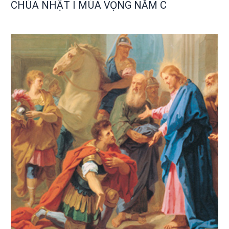
CHÚA NHẬT I MÙA VỌNG NĂM C