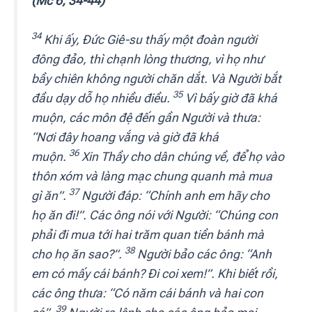
(Mc 6, 34-44)
34
Khi ấy, Đức Giê-su thấy một đoàn người
đông đảo, thì chạnh lòng thương, vì họ như
bầy chiên không người chăn dắt. Và Người bắt
35
đầu dạy dỗ họ nhiều điều.
Vì bấy giờ đã khá
muộn, các môn đệ đến gần Người và thưa:
“Nơi đây hoang vắng và giờ đã khá
36
muộn.
Xin Thầy cho dân chúng về, để họ vào
thôn xóm và làng mạc chung quanh mà mua
37
gì ăn”.
Người đáp: “Chính anh em hãy cho
họ ăn đi!”. Các ông nói với Người: “Chúng con
phải đi mua tới hai trăm quan tiền bánh mà
38
cho họ ăn sao?”.
Người bảo các ông: “Anh
em có mấy cái bánh? Đi coi xem!”. Khi biết rồi,
các ông thưa: “Có năm cái bánh và hai con
39