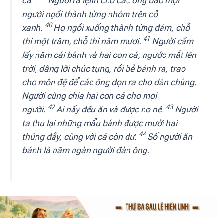
cá”.
Người ra lệnh cho các ông bảo mọi
người ngồi thành từng nhóm trên cỏ
40
xanh.
Họ ngồi xuống thành từng đám, chỗ
41
thì một trăm, chỗ thì năm mươi.
Người cầm
lấy năm cái bánh và hai con cá, ngước mắt lên
trời, dâng lời chúc tụng, rồi bẻ bánh ra, trao
cho môn đệ để các ông dọn ra cho dân chúng.
Người cũng chia hai con cá cho mọi
42
43
người.
Ai nấy đều ăn và được no nê.
Người
ta thu lại những mẩu bánh được mười hai
44
thúng đầy, cùng với cá còn dư.
Số người ăn
bánh là năm ngàn người đàn ông.