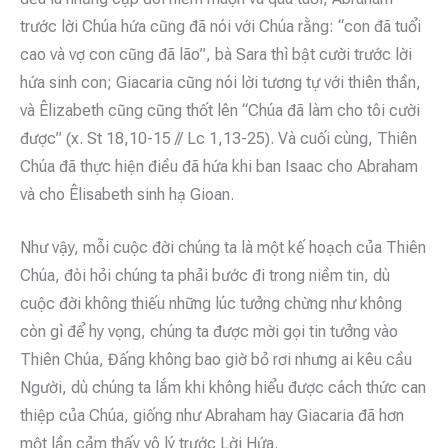
trước lời Chúa hứa cũng đã nói với Chúa rằng: “con đã tuổi
cao và vợ con cũng đã lão”, bà Sara thì bật cười trước lời
hứa sinh con; Giacaria cũng nói lời tương tự với thiên thần,
và Êlizabeth cũng cũng thốt lên “Chúa đã làm cho tôi cười
được” (x. St 18,10-15 // Lc 1,13-25). Và cuối cùng, Thiên
Chúa đã thực hiện điều đã hứa khi ban Isaac cho Abraham
và cho Êlisabeth sinh hạ Gioan.
Như vậy, mỗi cuộc đời chúng ta là một kế hoạch của Thiên
Chúa, đòi hỏi chúng ta phải bước đi trong niềm tin, dù
cuộc đời không thiếu những lúc tưởng chừng như không
còn gì để hy vọng, chúng ta được mời gọi tin tưởng vào
Thiên Chúa, Đấng không bao giờ bỏ rơi nhưng ai kêu cầu
Người, dù chúng ta lắm khi không hiểu được cách thức can
thiệp của Chúa, giống như Abraham hay Giacaria đã hơn
một lần cảm thấy vô lý trước Lời Hứa.