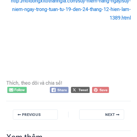
http://hoidongxitothanhgia.com/suy-niem-hang-ngay/suy-
niem-ngay-trong-tuan-tu-19-den-24-thang-12-hien-lam-
1389.html
Thích, theo dõi và chia sẻ!
PREVIOUS
NEXT