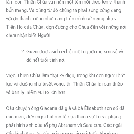
làm con Thiên Chúa và nhận một tên mới theo tên vị thánh
bổn mạng. Và cũng từ đó chúng ta phải sống xứng đáng
với ơn thánh, cũng như mang trên mình sứ mạng như vị
Tiên Hô của Chúa, dọn đường cho Chúa đến với những nơi
chưa nhận biết Người.
Gioan được sinh ra bởi một người mẹ son sẻ và
đã hết tuổi sinh nở.
Việc Thiên Chúa làm thật kỳ diệu, trong khi con người bất
lực và dường như tuyệt vọng, thì Thiên Chúa lại can thiệp
và ban lại niềm vui to lớn hơn.
Câu chuyện ông Giacaria đã già và bà Êlisabeth son sẻ đã
cao niên, dưới ngòi bút mô tả của thánh sử Luca, phảng
phất hình ảnh của tổ phụ Abraham và Sara xưa. Các ngài
đều là những cặp đôi hiếm muộn và quá tuổi, Abraham