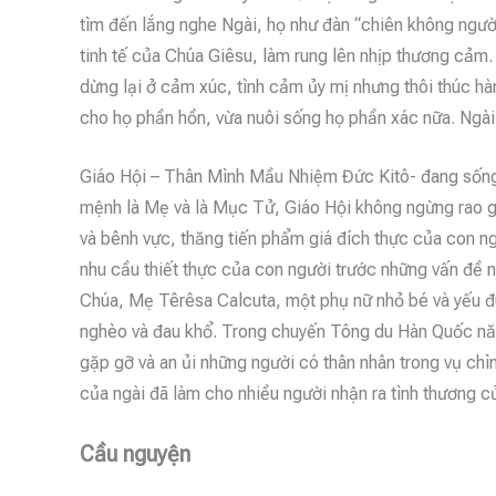
tìm đến lắng nghe Ngài, họ như đàn “chiên không người
tinh tế của Chúa Giêsu, làm rung lên nhịp thương cảm
dừng lại ở cảm xúc, tình cảm ủy mị nhưng thôi thúc hà
cho họ phần hồn, vừa nuôi sống họ phần xác nữa. Ngài
Giáo Hội – Thân Mình Mầu Nhiệm Đức Kitô- đang sống 
mệnh là Mẹ và là Mục Tử, Giáo Hội không ngừng rao gi
và bênh vực, thăng tiến phẩm giá đích thực của con n
nhu cầu thiết thực của con người trước những vấn đề 
Chúa, Mẹ Têrêsa Calcuta, một phụ nữ nhỏ bé và yếu đ
nghèo và đau khổ. Trong chuyến Tông du Hàn Quốc nă
gặp gỡ và an ủi những người có thân nhân trong vụ ch
của ngài đã làm cho nhiều người nhận ra tình thương củ
Cầu nguyện