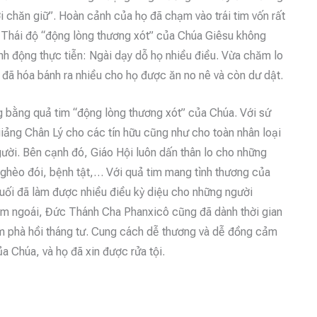
 chăn giữ”. Hoàn cảnh của họ đã chạm vào trái tim vốn rất
. Thái độ “động lòng thương xót” của Chúa Giêsu không
nh động thực tiễn: Ngài dạy dỗ họ nhiều điều. Vừa chăm lo
 đã hóa bánh ra nhiều cho họ được ăn no nê và còn dư dật.
bằng quả tim “động lòng thương xót” của Chúa. Với sứ
ảng Chân Lý cho các tín hữu cũng như cho toàn nhân loại
gười. Bên cạnh đó, Giáo Hội luôn dấn thân lo cho những
nghèo đói, bệnh tật,… Với quả tim mang tình thương của
uối đã làm được nhiều điều kỳ diệu cho những người
m ngoái, Đức Thánh Cha Phanxicô cũng đã dành thời gian
ìm phà hồi tháng tư. Cung cách dễ thương và dễ đồng cảm
a Chúa, và họ đã xin được rửa tội.