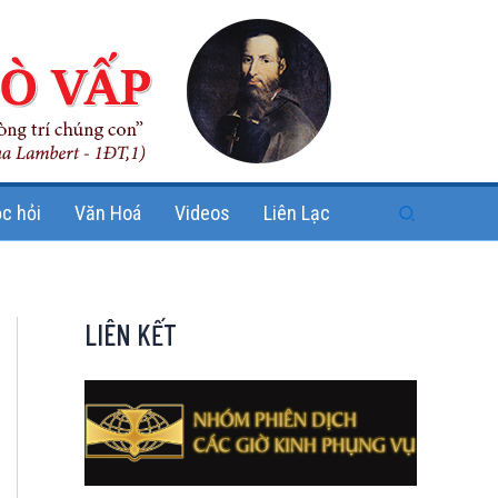
Search
c hỏi
Văn Hoá
Videos
Liên Lạc
LIÊN KẾT