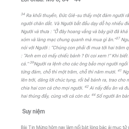
34
Ra khỏi thuyền, Đức Giê-su thấy một đám người rất
người chăn dắt. Và Người bắt đầu dạy dỗ họ nhiều đ
Người và thưa : “Ở đây hoang vắng và bây giờ đã kh
37
xóm và làng mạc chung quanh mà mua gì ăn.”
Ngườ
nói với Người : “Chúng con phải đi mua tới hai trăm
: “Anh em có mấy chiếc bánh ? Đi coi xem !” Khi biết
39
cá.”
Người ra lệnh cho các ông bảo mọi người ngồi
41
từng đám, chỗ thì một trăm, chỗ thì năm mươi.
Ngư
lên trời, dâng lời chúc tụng, rồi bẻ bánh ra, trao c
42
chia hai con cá cho mọi người.
Ai nấy đều ăn và đ
44
hai thúng đầy, cùng với cá còn dư.
Số người ăn bá
Suy niệm
Bài Tin Mừng hôm nay làm nổi bật lòng bác ái mục tử