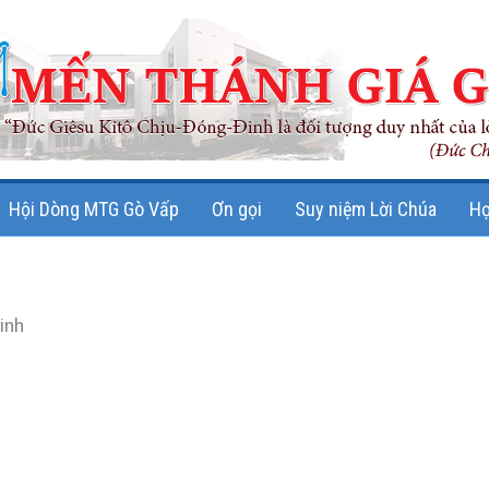
Hội Dòng MTG Gò Vấp
Ơn gọi
Suy niệm Lời Chúa
Họ
inh