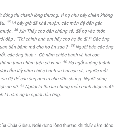
 đông thì chạnh lòng thương, vì họ như bầy chiên không
35
iều.
Vì bấy giờ đã khá muộn, các môn đệ đến gần
36
á muộn.
Xin Thầy cho dân chúng về, để họ vào thôn
i đáp : “Thì chính anh em hãy cho họ ăn đi !” Các ông
38
 quan tiền bánh mà cho họ ăn sao ?”
Người bảo các ông
 rồi, các ông thưa : “Có năm chiếc bánh và hai con
40
 thành từng nhóm trên cỏ xanh.
Họ ngồi xuống thành
ời cầm lấy năm chiếc bánh và hai con cá, ngước mắt
ho môn đệ để các ông dọn ra cho dân chúng. Người cũng
43
ược no nê.
Người ta thu lại những mẩu bánh được mười
nh là năm ngàn người đàn ông.
 của Chúa Giêsu. Ngài động lòng thương khi thấy đám đông