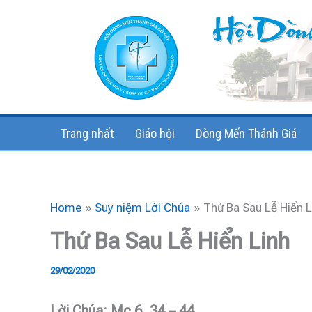
Skip
to
content
Trang nhất
Giáo hội
Dòng Mến Thánh Giá
Home
Suy niệm Lời Chúa
Thứ Ba Sau Lễ Hiển L
Thứ Ba Sau Lễ Hiển Linh
29/02/2020
Lời Chúa: Mc 6, 34 – 44