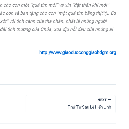
n cho con một “quả tim mới” và xin “đặt thần khí mới”
xác con và ban tặng cho con “một quả tim bằng thịt”(x. Ed
 xót” với tình cảnh của tha nhân, nhất là những người
i dài tình thương của Chúa, xoa dịu nỗi đau của những ai
http://www.giaoducconggiaohdgm.org
NEXT
Thứ Tư Sau Lễ Hiển Linh