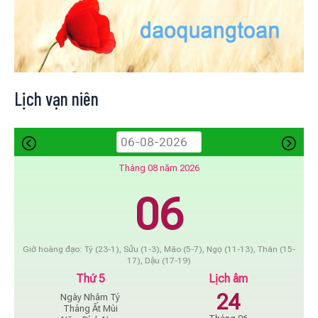
Lịch vạn niên
Tháng 08 năm 2026
06
Giờ hoàng đạo: Tý (23-1), Sửu (1-3), Mão (5-7), Ngọ (11-13), Thân (15-
17), Dậu (17-19)
Thứ 5
Lịch âm
24
Ngày Nhâm Tý
Tháng Ất Mùi