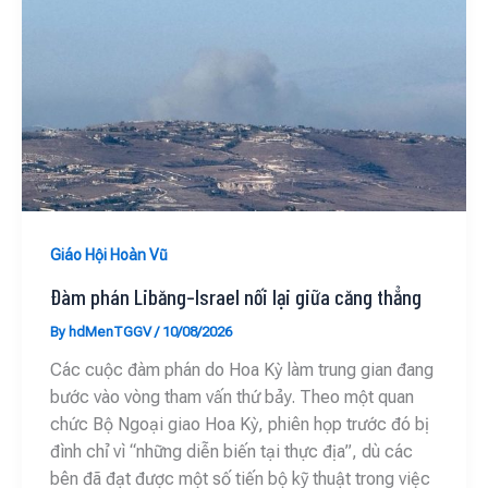
Giáo Hội Hoàn Vũ
Đàm phán Libăng–Israel nối lại giữa căng thẳng
By
hdMenTGGV
/
10/08/2026
Các cuộc đàm phán do Hoa Kỳ làm trung gian đang
bước vào vòng tham vấn thứ bảy. Theo một quan
chức Bộ Ngoại giao Hoa Kỳ, phiên họp trước đó bị
đình chỉ vì “những diễn biến tại thực địa”, dù các
bên đã đạt được một số tiến bộ kỹ thuật trong việc