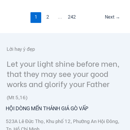
1
2
…
242
Next
→
Lời hay ý đẹp
Let your light shine before men,
that they may see your good
works and glorify your Father
(Mt 5,16)
HỘI DÒNG MẾN THÁNH GIÁ GÒ VẤP
523A Lê Đức Thọ, Khu phố 12, Phường An Hội Đông,
Tp. Hồ Chí Minh