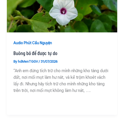
Audio Phút Cầu Nguyện
Buông bỏ để được tự do
By
hdMenTGGV
/
31/07/2026
“Anh em đừng tích trữ cho mình những kho tàng dưới
đất, nơi mối mọt làm hư nát, và kẻ trộm khoét vách
lấy đi. Nhưng hãy tích trữ cho mình những kho tàng
trên trời, nơi mối mọt không làm hư nát, ….