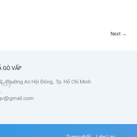
Next
→
Á GÒ VẤP
2, Phường An Hội Đông, Tp. Hồ Chí Minh
ggv@gmail.com
Trang nhất
Liên Lạc