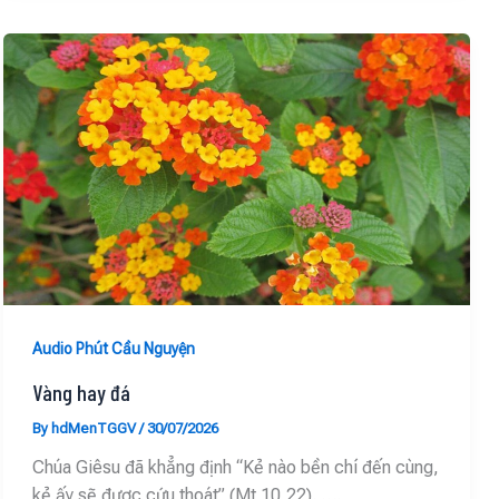
Audio Phút Cầu Nguyện
Vàng hay đá
By
hdMenTGGV
/
30/07/2026
Chúa Giêsu đã khẳng định “Kẻ nào bền chí đến cùng,
kẻ ấy sẽ được cứu thoát” (Mt 10,22). ….