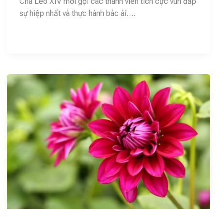
Cha Lêô XIV mời gọi các thành viên tích cực vun đắp
sự hiệp nhất và thực hành bác ái….