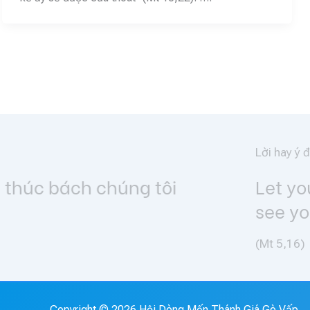
Lời hay ý đẹp
Let your light shine before me
see your good works and glorif
(Mt 5,16)
Copyright © 2026 Hội Dòng Mến Thánh Giá Gò Vấp