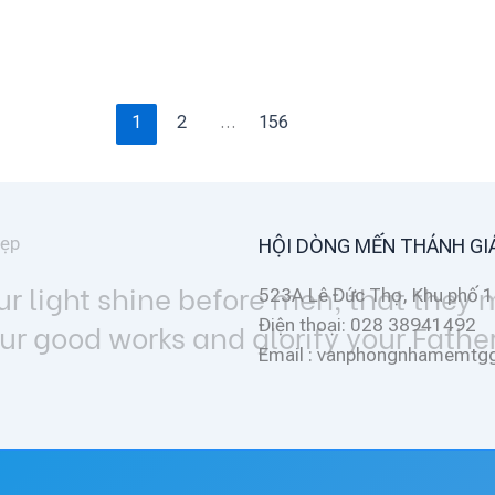
1
2
…
156
HỘI DÒNG MẾN THÁNH GI
n, that they may
523A Lê Đức Thọ, Khu phố 1
Điện thoại: 028 38941492
y your Father
Email : vanphongnhamemt