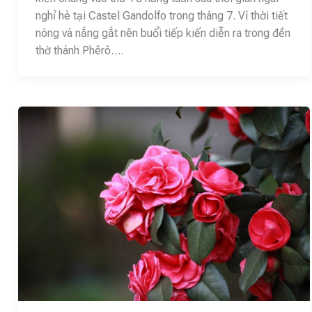
nghỉ hè tại Castel Gandolfo trong tháng 7. Vì thời tiết
nóng và nắng gắt nên buổi tiếp kiến diễn ra trong đền
thờ thánh Phêrô….