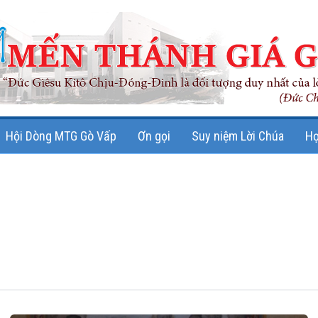
Hội Dòng MTG Gò Vấp
Ơn gọi
Suy niệm Lời Chúa
Họ