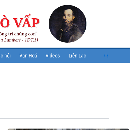
Search
c hỏi
Văn Hoá
Videos
Liên Lạc