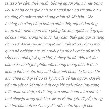
tại sao lại cảm thấy muốn bảo vệ người phụ nữ này trong
khi suốt ba năm qua anh đã từ chối hẹn hò với phụ nữ vì
tin rằng dù mất trí nhớ nhưng mình đã kết hôn. Còn
Ashley, cô cũng bàng hoàng nhận thấy người đàn ông
trước mặt mình hoàn toàn giống Devon, người chồng quá
cố của mình. Trong vô thức, Ray cảm thấy gần gũi và rung
động với Ashley và anh quyết định tiến tới xây dựng mối
quan hệ nghiêm túc với người phụ nữ này mặc dù mình
vẫn chưa nhớ gì về quá khứ. Ashley thì bắt đầu rơi vào
cảm xúc vừa hạnh phúc, vừa hoang mang bối rối vì cô
không thể nói cho Ray biết rằng anh chính là Devon khi
anh chưa nhớ gì về cô và ký ức của cả hai người. Quyển
tiểu thuyết có kết thúc thật đẹp khi cuối cùng Ray cũng
biết được sự thật, và dù Ray vẫn chưa hoàn toàn nhớ lại
mọi chuyện trong quá khứ, ký ức về tình yêu đầy ắp trong
trái tim của anh và Ashley đã mở ra cho họ một con