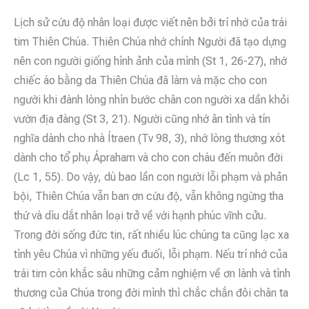
Lịch sử cứu độ nhân loại được viết nên bởi trí nhớ của trái
tim Thiên Chúa. Thiên Chúa nhớ chính Người đã tạo dựng
nên con người giống hình ảnh của mình (St 1, 26-27), nhớ
chiếc áo bằng da Thiên Chúa đã làm và mặc cho con
người khi đành lòng nhìn bước chân con người xa dần khỏi
vườn địa đàng (St 3, 21). Người cũng nhớ ân tình và tín
nghĩa dành cho nhà Ítraen (Tv 98, 3), nhớ lòng thương xót
dành cho tổ phụ Ápraham và cho con cháu đến muôn đời
(Lc 1, 55). Do vậy, dù bao lần con người lỗi phạm và phản
bội, Thiên Chúa vẫn ban ơn cứu độ, vẫn không ngừng tha
thứ và dìu dắt nhân loại trở về với hạnh phúc vĩnh cửu.
Trong đời sống đức tin, rất nhiều lúc chúng ta cũng lạc xa
tình yêu Chúa vì những yếu đuối, lỗi phạm. Nếu trí nhớ của
trái tim còn khắc sâu những cảm nghiệm về ơn lành và tình
thương của Chúa trong đời mình thì chắc chắn đôi chân ta