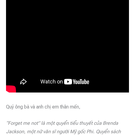
Quý ông bà và anh chị em thân mến,
“Forget me not” là một quyển tiểu thuyết của Brenda
Jackson, một nữ văn sĩ người Mỹ gốc Phi. Quyển sách