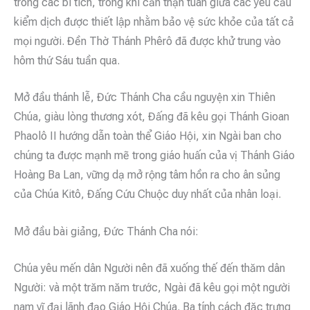
trong các bí tích, trong khi cẩn thận tuân giữa các yêu cầu
kiểm dịch được thiết lập nhằm bảo vệ sức khỏe của tất cả
mọi người. Đền Thờ Thánh Phêrô đã được khử trung vào
hôm thứ Sáu tuần qua.
Mở đầu thánh lễ, Đức Thánh Cha cầu nguyện xin Thiên
Chúa, giàu lòng thương xót, Đấng đã kêu gọi Thánh Gioan
Phaolô II hướng dẫn toàn thể Giáo Hội, xin Ngài ban cho
chúng ta được mạnh mẽ trong giáo huấn của vị Thánh Giáo
Hoàng Ba Lan, vững dạ mở rộng tâm hồn ra cho ân sủng
của Chúa Kitô, Đấng Cứu Chuộc duy nhất của nhân loại.
Mở đầu bài giảng, Đức Thánh Cha nói:
Chúa yêu mến dân Người nên đã xuống thế đến thăm dân
Người: và một trăm năm trước, Ngài đã kêu gọi một người
nam vĩ đại lãnh đạo Giáo Hội Chúa. Ba tính cách đặc trưng