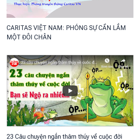
CARITAS VIỆT NAM: PHÓNG SỰ CẦN LẮM
MỘT ĐÔI CHÂN
23 Câu chuyện ngắn thâm thúy về cuộc đời