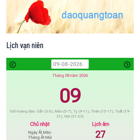
Lịch vạn niên
Tháng 08 năm 2026
09
Giờ hoàng đạo: Dần (3-5), Mão (5-7), Tỵ (9-11), Thân (15-17), Tuất (19-
21), Hợi (21-23)
Chủ nhật
Lịch âm
27
Ngày Ất Mão
Tháng Ất Mùi