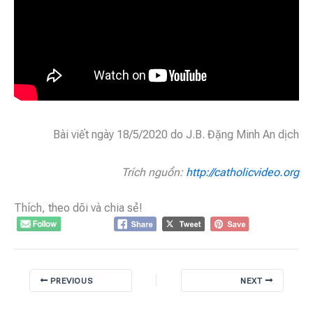
Bài viết ngày 18/5/2020 do J.B. Đặng Minh An dịch
Trích nguồn:
http://catholicvideo.org
Thích, theo dõi và chia sẻ!
PREVIOUS
NEXT