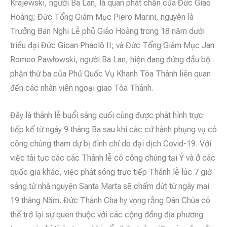
Krajewski, người Ba Lan, là quan phát chẩn của Đức Giáo
Hoàng; Đức Tổng Giám Mục Piero Marini, nguyên là
Trưởng Ban Nghi Lễ phủ Giáo Hoàng trong 18 năm dưới
triều đại Đức Gioan Phaolô II; và Đức Tổng Giám Mục Jan
Romeo Pawłowski, người Ba Lan, hiện đang đứng đầu bộ
phận thứ ba của Phủ Quốc Vụ Khanh Tòa Thánh liên quan
đến các nhân viên ngoại giao Tòa Thánh.
Đây là thánh lễ buổi sáng cuối cùng được phát hình trực
tiếp kể từ ngày 9 tháng Ba sau khi các cử hành phụng vụ có
công chúng tham dự bị đình chỉ do đại dịch Covid-19. Với
việc tái tục các các Thánh lễ có công chúng tại Ý và ở các
quốc gia khác, việc phát sóng trực tiếp Thánh lễ lúc 7 giờ
sáng từ nhà nguyện Santa Marta sẽ chấm dứt từ ngày mai
19 tháng Năm. Đức Thánh Cha hy vọng rằng Dân Chúa có
thể trở lại sự quen thuộc với các cộng đồng địa phương