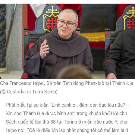
Cha Francesco Ielpo, Bề trên Tỉnh dòng Phanxicô tại Thánh Địa
(© Custodia di Terra Santa)
Phát biểu tại sự kiện “Lính canh ơi, đêm còn bao lâu nữa? –
Xin cho Thánh Địa được bình an!” trong khuôn khổ Hội chợ
Sách quốc tế lần thứ 38 tại Torino ở miền bắc nước Ý, cha
Ielpo nói: “Có lẽ điều lớn lao nhất chúng tôi có thể làm là ở