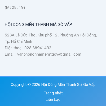
(Mt 28, 19)
HỘI DÒNG MẾN THÁNH GIÁ GÒ VẤP
523A Lê Đức Thọ, Khu phố 12, Phường An Hội Đông,
Tp. Hồ Chí Minh
Điện thoại: 028 38941492
Email : vanphongnhamemtggv@gmail.com
Copyright © 2026 Hội Dòng Mến Thánh Giá Gò Vấp
Trang nhất
Liên Lạc