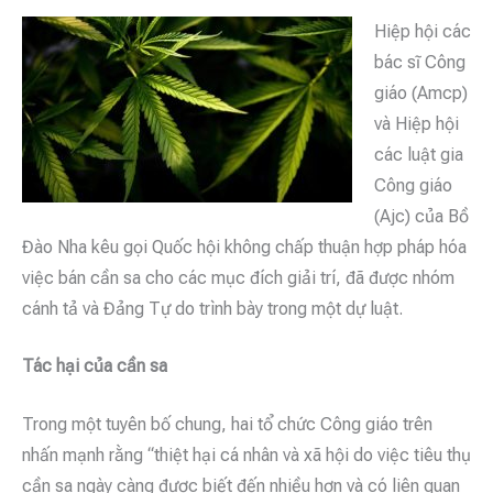
Hiệp hội các
bác sĩ Công
giáo (Amcp)
và Hiệp hội
các luật gia
Công giáo
(Ajc) của Bồ
Đào Nha kêu gọi Quốc hội không chấp thuận hợp pháp hóa
việc bán cần sa cho các mục đích giải trí, đã được nhóm
cánh tả và Đảng Tự do trình bày trong một dự luật.
Tác hại của cần sa
Trong một tuyên bố chung, hai tổ chức Công giáo trên
nhấn mạnh rằng “thiệt hại cá nhân và xã hội do việc tiêu thụ
cần sa ngày càng được biết đến nhiều hơn và có liên quan