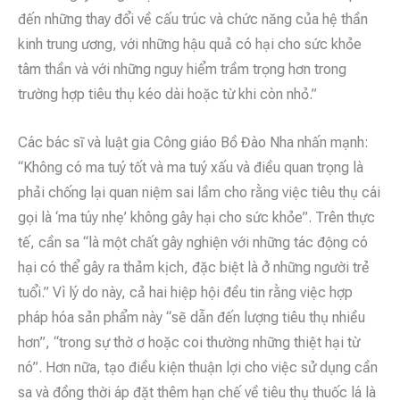
đến những thay đổi về cấu trúc và chức năng của hệ thần
kinh trung ương, với những hậu quả có hại cho sức khỏe
tâm thần và với những nguy hiểm trầm trọng hơn trong
trường hợp tiêu thụ kéo dài hoặc từ khi còn nhỏ.”
Các bác sĩ và luật gia Công giáo Bồ Đào Nha nhấn mạnh:
“Không có ma tuý tốt và ma tuý xấu và điều quan trọng là
phải chống lại quan niệm sai lầm cho rằng việc tiêu thụ cái
gọi là ‘ma túy nhẹ’ không gây hại cho sức khỏe”. Trên thực
tế, cần sa “là một chất gây nghiện với những tác động có
hại có thể gây ra thảm kịch, đặc biệt là ở những người trẻ
tuổi.” Vì lý do này, cả hai hiệp hội đều tin rằng việc hợp
pháp hóa sản phẩm này “sẽ dẫn đến lượng tiêu thụ nhiều
hơn”, “trong sự thờ ơ hoặc coi thường những thiệt hại từ
nó”. Hơn nữa, tạo điều kiện thuận lợi cho việc sử dụng cần
sa và đồng thời áp đặt thêm hạn chế về tiêu thụ thuốc lá là