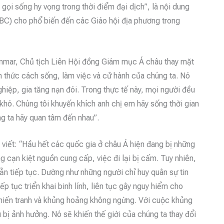
ọi sống hy vọng trong thời điểm đại dịch”, là nội dung
C) cho phổ biến đến các Giáo hội địa phương trong
mar, Chủ tịch Liên Hội đồng Giám mục Á châu thay mặt
h thức cách sống, làm việc và cử hành của chúng ta. Nó
ghiệp, gia tăng nạn đói. Trong thực tế này, mọi người đều
hó. Chúng tôi khuyến khích anh chị em hãy sống thời gian
g ta hãy quan tâm đến nhau”.
viết: “Hầu hết các quốc gia ở châu Á hiện đang bị những
g cạn kiệt nguồn cung cấp, việc đi lại bị cấm. Tuy nhiên,
vẫn tiếp tục. Dường như những người chỉ huy quân sự tin
iếp tục triển khai binh lính, liên tục gây nguy hiểm cho
chiến tranh và khủng hoảng không ngừng. Với cuộc khủng
 bị ảnh hưởng. Nó sẽ khiến thế giới của chúng ta thay đổi