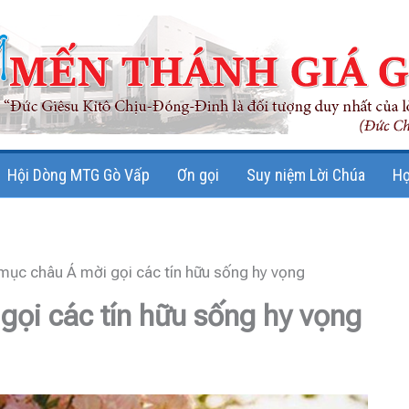
Hội Dòng MTG Gò Vấp
Ơn gọi
Suy niệm Lời Chúa
Họ
ục châu Á mời gọi các tín hữu sống hy vọng
ọi các tín hữu sống hy vọng