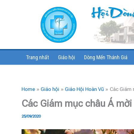
Skip
to
content
Trang nhất
Giáo hội
Dòng Mến Thánh Giá
Home
Giáo hội
Giáo Hội Hoàn Vũ
Các Giám m
Các Giám mục châu Á mời g
25/09/2020