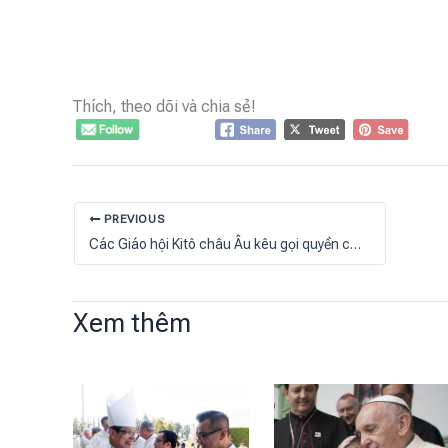
Thích, theo dõi và chia sẻ!
PREVIOUS
Các Giáo hội Kitô châu Âu kêu gọi quyền cho người di cư và tị nạn
Xem thêm