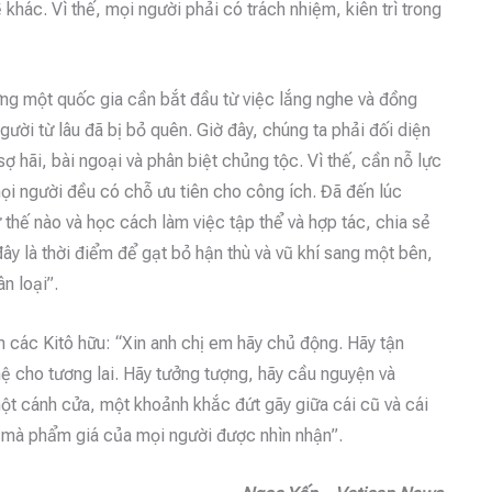
khác. Vì thế, mọi người phải có trách nhiệm, kiên trì trong
ựng một quốc gia cần bắt đầu từ việc lắng nghe và đồng
ười từ lâu đã bị bỏ quên. Giờ đây, chúng ta phải đối diện
sợ hãi, bài ngoại và phân biệt chủng tộc. Vì thế, cần nỗ lực
mọi người đều có chỗ ưu tiên cho công ích. Đã đến lúc
 thế nào và học cách làm việc tập thể và hợp tác, chia sẻ
 đây là thời điểm để gạt bỏ hận thù và vũ khí sang một bên,
n loại”.
 các Kitô hữu: “Xin anh chị em hãy chủ động. Hãy tận
ệ cho tương lai. Hãy tưởng tượng, hãy cầu nguyện và
một cánh cửa, một khoảnh khắc đứt gãy giữa cái cũ và cái
ới mà phẩm giá của mọi người được nhìn nhận”.