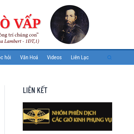
Search
c hỏi
Văn Hoá
Videos
Liên Lạc
LIÊN KẾT