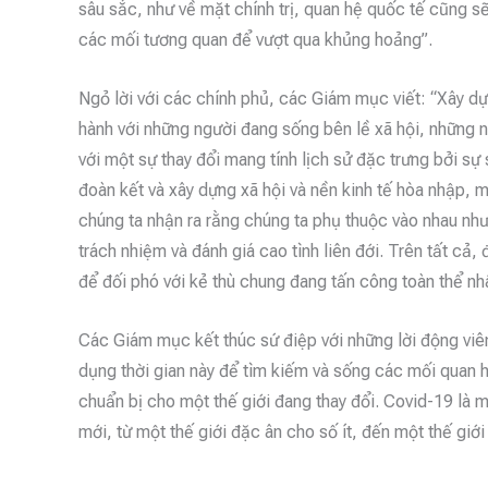
sâu sắc, như về mặt chính trị, quan hệ quốc tế cũng sẽ 
các mối tương quan để vượt qua khủng hoảng”.
Ngỏ lời với các chính phủ, các Giám mục viết: “Xây d
hành với những người đang sống bên lề xã hội, những ng
với một sự thay đổi mang tính lịch sử đặc trưng bởi sự 
đoàn kết và xây dựng xã hội và nền kinh tế hòa nhập, 
chúng ta nhận ra rằng chúng ta phụ thuộc vào nhau như
trách nhiệm và đánh giá cao tình liên đới. Trên tất cả,
để đối phó với kẻ thù chung đang tấn công toàn thể nhâ
Các Giám mục kết thúc sứ điệp với những lời động viên
dụng thời gian này để tìm kiếm và sống các mối quan h
chuẩn bị cho một thế giới đang thay đổi. Covid-19 là 
mới, từ một thế giới đặc ân cho số ít, đến một thế gi