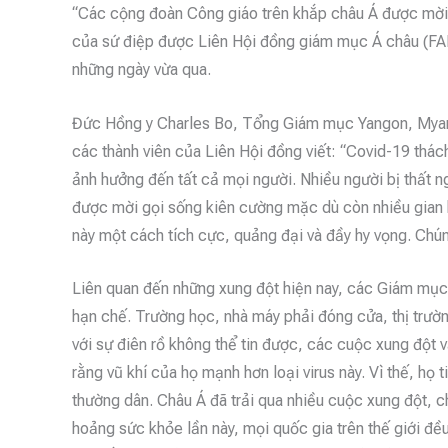
“Các cộng đoàn Công giáo trên khắp châu Á được mời g
của sứ điệp được Liên Hội đồng giám mục Á châu (FAB
những ngày vừa qua.
Đức Hồng y Charles Bo, Tổng Giám mục Yangon, Myan
các thành viên của Liên Hội đồng viết: “Covid-19 thác
ảnh hưởng đến tất cả mọi người. Nhiều người bị thất n
được mời gọi sống kiên cường mặc dù còn nhiều gian k
này một cách tích cực, quảng đại và đầy hy vọng. Chún
Liên quan đến những xung đột hiện nay, các Giám mục 
hạn chế. Trường học, nhà máy phải đóng cửa, thị trườn
với sự điên rồ không thể tin được, các cuộc xung đột 
rằng vũ khí của họ mạnh hơn loại virus này. Vì thế, họ t
thường dân. Châu Á đã trải qua nhiều cuộc xung đột, 
hoảng sức khỏe lần này, mọi quốc gia trên thế giới đều