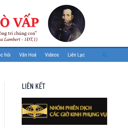
Search
c hỏi
Văn Hoá
Videos
Liên Lạc
LIÊN KẾT