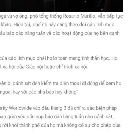
ga và vợ ông, phó tổng thống Rosario Murillo, vẫn tiếp tục
khác. Hiện tại, chế độ này đang theo dõi các linh mục
 cầu báo cáo hàng tuần về các hoạt động của họ bên cạnh
ủa các linh mục phải hoàn toàn mang tính thần học. Họ
xã hội của Giáo hội hoặc chỉ trích xã hội.
n bị cảnh sát đến kiểm tra điện thoại di động để xem họ
ngoài hay với các nhà báo hay không”.
arity Worldwide vào đầu tháng 3 đã chỉ ra các biện pháp
, bao gồm yêu cầu nộp báo cáo hàng tuần cho cảnh sát,
họ rời khỏi thành phố của họ mà không có sự cho phép của