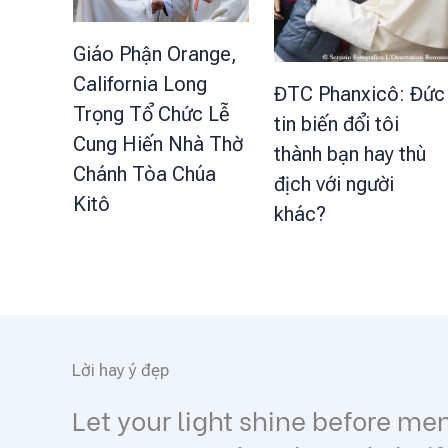
Giáo Phận Orange,
California Long
ĐTC Phanxicô: Đức
Trọng Tổ Chức Lễ
tin biến đổi tôi
Cung Hiến Nhà Thờ
thành bạn hay thù
Chánh Tòa Chúa
địch với người
Kitô
khác?
Lời hay ý đẹp
ey may
Tình yêu Đức Kitô, thúc bách