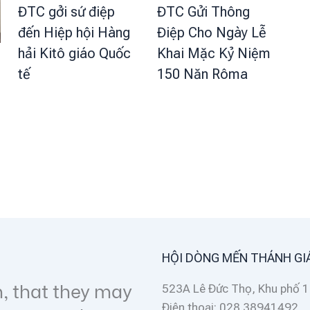
ĐTC Gửi Thông
ĐTC gởi sứ điệp
Điệp Cho Ngày Lễ
đến Hiệp hội Hàng
Khai Mặc Kỷ Niệm
hải Kitô giáo Quốc
150 Năn Rôma
tế
HỘI DÒNG MẾN THÁNH GI
 chúng tôi
523A Lê Đức Thọ, Khu phố 1
Điện thoại: 028 38941492