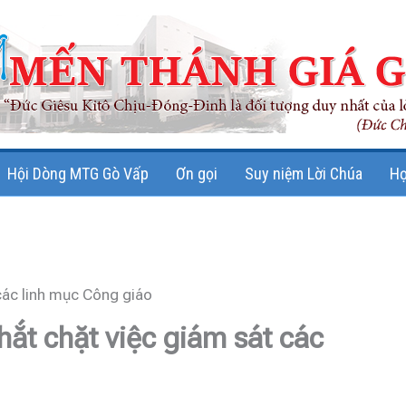
Hội Dòng MTG Gò Vấp
Ơn gọi
Suy niệm Lời Chúa
Họ
các linh mục Công giáo
hắt chặt việc giám sát các