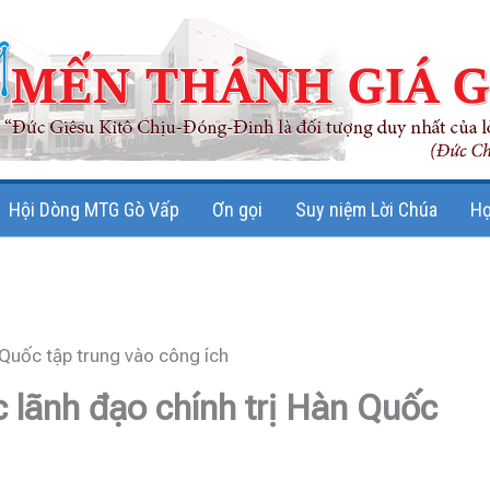
Hội Dòng MTG Gò Vấp
Ơn gọi
Suy niệm Lời Chúa
Họ
 Quốc tập trung vào công ích
 lãnh đạo chính trị Hàn Quốc