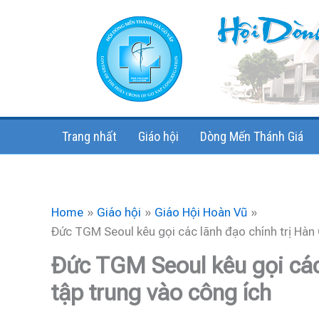
Skip
to
content
Trang nhất
Giáo hội
Dòng Mến Thánh Giá
Home
Giáo hội
Giáo Hội Hoàn Vũ
Đức TGM Seoul kêu gọi các lãnh đạo chính trị Hàn
Đức TGM Seoul kêu gọi các
tập trung vào công ích