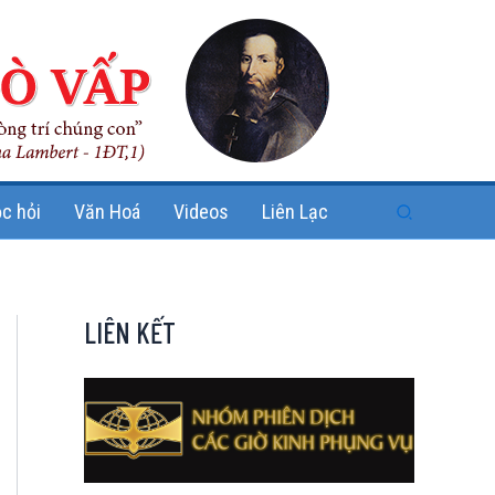
Search
c hỏi
Văn Hoá
Videos
Liên Lạc
LIÊN KẾT