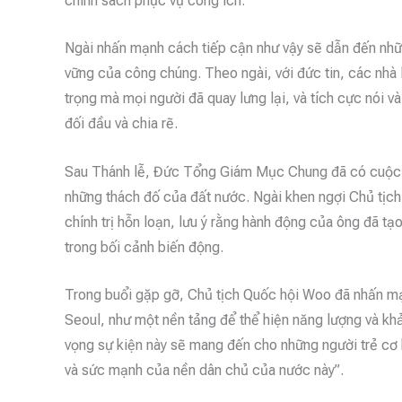
chính sách phục vụ công ích.
Ngài nhấn mạnh cách tiếp cận như vậy sẽ dẫn đến nhữn
vững của công chúng. Theo ngài, với đức tin, các nhà lã
trọng mà mọi người đã quay lưng lại, và tích cực nói v
đối đầu và chia rẽ.
Sau Thánh lễ, Đức Tổng Giám Mục Chung đã có cuộc g
những thách đố của đất nước. Ngài khen ngợi Chủ tịch
chính trị hỗn loạn, lưu ý rằng hành động của ông đã t
trong bối cảnh biến động.
Trong buổi gặp gỡ, Chủ tịch Quốc hội Woo đã nhấn mạ
Seoul, như một nền tảng để thể hiện năng lượng và kh
vọng sự kiện này sẽ mang đến cho những người trẻ cơ
và sức mạnh của nền dân chủ của nước này”.