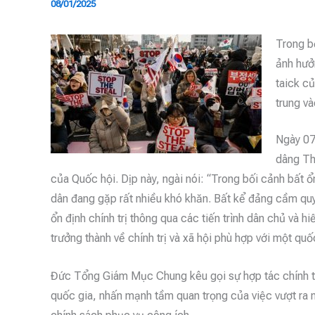
08/01/2025
Trong bố
ảnh hưở
taick c
trung và
Ngày 07
dâng Th
của Quốc hội. Dịp này, ngài nói: “Trong bối cảnh bất ổ
dân đang gặp rất nhiều khó khăn. Bất kể đảng cầm quy
ổn định chính trị thông qua các tiến trình dân chủ và 
trưởng thành về chính trị và xã hội phù hợp với một quố
Đức Tổng Giám Mục Chung kêu gọi sự hợp tác chính tr
quốc gia, nhấn mạnh tầm quan trọng của việc vượt ra n