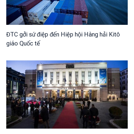
ĐTC gởi sứ điệp đến Hiệp hội Hàng hải Kitô
giáo Quốc tế