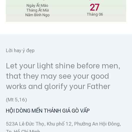
27
Ngày Ất Mão
Tháng Ất Mùi
Tháng 06
Năm Bính Ngọ
Lời hay ý đẹp
Let your light shine before men,
that they may see your good
works and glorify your Father
(Mt 5,16)
HỘI DÒNG MẾN THÁNH GIÁ GÒ VẤP
523A Lê Đức Thọ, Khu phố 12, Phường An Hội Đông,
Tp. Hồ Chí Minh