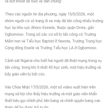
và dứt khoát để bảo vệ dân chúng”.
Theo các nguồn tin địa phương, ngày 15/5/2026, một
nhóm người có vũ trang đi xe máy đã tấn công nhiều trường
học tại khu vực Ahoro-Esinele, thuộc quận Oriire, gần
Ogbomoso. Trong số các cơ sở bị tấn công có Trường
Mầm non và Tiểu học Baptist ở Yawota, Trường Trung học
Cộng đồng Esiele và Trường Tiểu học LA ở Ogbomoso.
Cảnh sát Nigeria cho biết hai người đã thiệt mạng trong vụ
tấn công, trong khi ít nhất 45 học sinh, một hiệu trưởng và
bảy giáo viên bị bắt cóc.
Vào Chúa Nhật 17/5/2026, một số video xuất hiện trên
mạng xã hội cho thấy hiệu trưởng và một giáo viên khẩn
thiết kêu gọi chính phủ liên bang và chính quyền bang can
thiệp để họ được trả tự do.