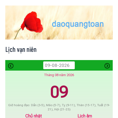
Lịch vạn niên
Tháng 08 năm 2026
09
Giờ hoàng đạo: Dần (3-5), Mão (5-7), Tỵ (9-11), Thân (15-17), Tuất (19-
21), Hợi (21-23)
Chủ nhật
Lịch âm