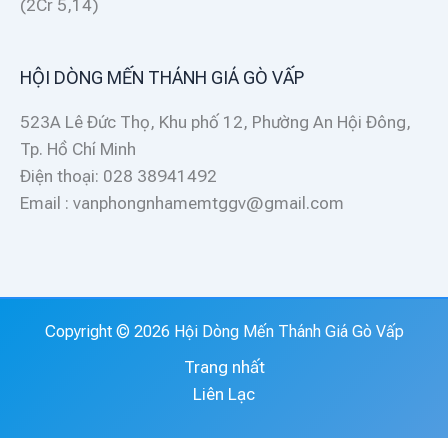
(2Cr 5,14)
HỘI DÒNG MẾN THÁNH GIÁ GÒ VẤP
523A Lê Đức Thọ, Khu phố 12, Phường An Hội Đông,
Tp. Hồ Chí Minh
Điện thoại: 028 38941492
Email : vanphongnhamemtggv@gmail.com
Copyright © 2026 Hội Dòng Mến Thánh Giá Gò Vấp
Trang nhất
Liên Lạc