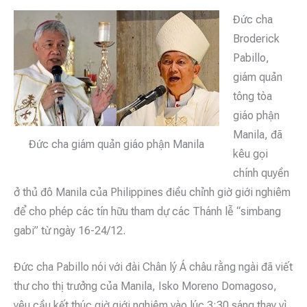
Đức cha
Broderick
Pabillo,
giám quản
tông tòa
giáo phận
Manila, đã
Đức cha giám quản giáo phận Manila
kêu gọi
chính quyền
ở thủ đô Manila của Philippines điều chỉnh giờ giới nghiêm
để cho phép các tín hữu tham dự các Thánh lễ “simbang
gabi” từ ngày 16-24/12.
Đức cha Pabillo nói với đài Chân lý Á châu rằng ngài đã viết
thư cho thị trưởng của Manila, Isko Moreno Domagoso,
yêu cầu kết thúc giờ giới nghiêm vào lúc 3:30 sáng thay vì