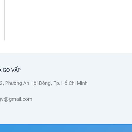
Á GÒ VẤP
2, Phường An Hội Đông, Tp. Hồ Chí Minh
ggv@gmail.com