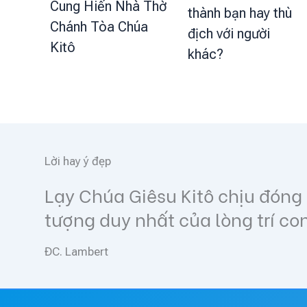
Cung Hiến Nhà Thờ
thành bạn hay thù
Chánh Tòa Chúa
địch với người
Kitô
khác?
Lời hay ý đẹp
à đối
Go and make disciples of 
(Mt 28, 19)