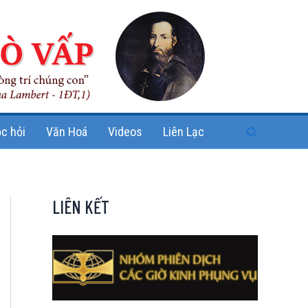
Search
c hỏi
Văn Hoá
Videos
Liên Lạc
LIÊN KẾT