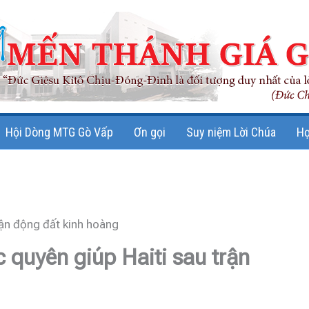
Hội Dòng MTG Gò Vấp
Ơn gọi
Suy niệm Lời Chúa
Họ
rận động đất kinh hoàng
 quyên giúp Haiti sau trận