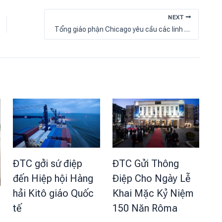
NEXT
Tổng giáo phận Chicago yêu cầu các linh mục và nhân viên tiêm vắc-xin
ĐTC Gửi Thông
ĐTC gởi sứ điệp
Điệp Cho Ngày Lễ
đến Hiệp hội Hàng
Khai Mặc Kỷ Niệm
hải Kitô giáo Quốc
150 Năn Rôma
tế