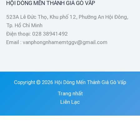
HỘI DÒNG MẾN THÁNH GIÁ GÒ VẤP
523A Lê Đức Thọ, Khu phố 12, Phường An Hội Đông,
Tp. Hồ Chí Minh
Điện thoại: 028 38941492
Email : vanphongnhamemtggv@gmail.com
Copyright © 2026 Hội Dòng Mến Thánh Giá Gò Vấp
Trang nhất
Liên Lạc