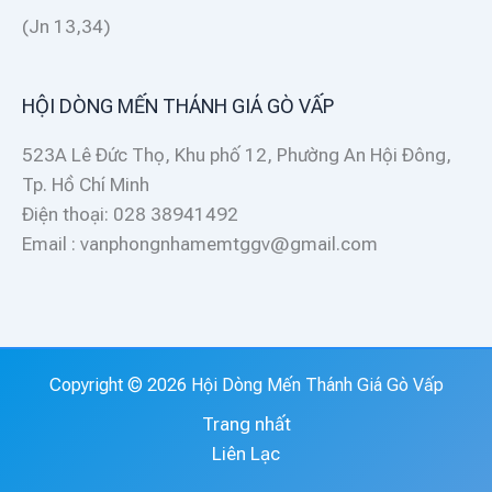
(Jn 13,34)
HỘI DÒNG MẾN THÁNH GIÁ GÒ VẤP
523A Lê Đức Thọ, Khu phố 12, Phường An Hội Đông,
Tp. Hồ Chí Minh
Điện thoại: 028 38941492
Email : vanphongnhamemtggv@gmail.com
Copyright © 2026 Hội Dòng Mến Thánh Giá Gò Vấp
Trang nhất
Liên Lạc