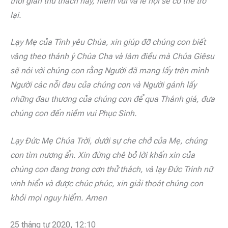
thời gian thử thách này, niềm vui và lễ hội sẽ có thể trở
lại.
Lạy Mẹ của Tình yêu Chúa, xin giúp đỡ chúng con biết
vâng theo thánh ý Chúa Cha và làm điều mà Chúa Giêsu
sẽ nói với chúng con rằng Người đã mang lấy trên mình
Người các nỗi đau của chúng con và Người gánh lấy
những đau thương của chúng con để qua Thánh giá, đưa
chúng con đến niềm vui Phục Sinh.
Lạy Đức Mẹ Chúa Trời, dưới sự che chở của Mẹ, chúng
con tìm nương ẩn. Xin đừng chê bỏ lời khấn xin của
chúng con đang trong cơn thử thách, và lạy Đức Trinh nữ
vinh hiển và được chúc phúc, xin giải thoát chúng con
khỏi mọi nguy hiểm. Amen
25 tháng tư 2020, 12:10