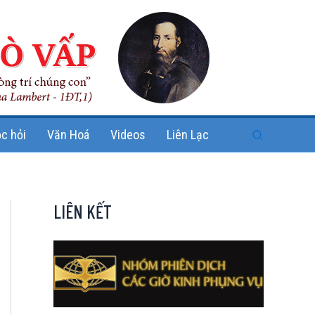
Search
c hỏi
Văn Hoá
Videos
Liên Lạc
LIÊN KẾT