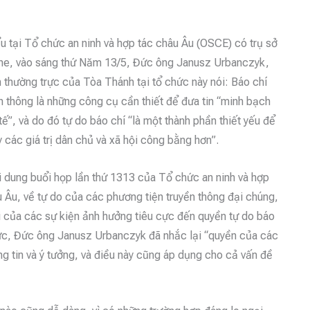
ểu tại Tổ chức an ninh và hợp tác châu Âu (OSCE) có trụ sở
nne, vào sáng thứ Năm 13/5, Đức ông Janusz Urbanczyk,
n thường trực của Tòa Thánh tại tổ chức này nói: Báo chí
n thông là những công cụ cần thiết để đưa tin “minh bạch
tế”, và do đó tự do báo chí “là một thành phần thiết yếu để
 các giá trị dân chủ và xã hội công bằng hơn”.
ội dung buổi họp lần thứ 1313 của Tổ chức an ninh và hợp
u Âu, về tự do của các phương tiện truyền thông đại chúng,
ại của các sự kiện ảnh hưởng tiêu cực đến quyền tự do báo
vực, Đức ông Janusz Urbanczyk đã nhắc lại “quyền của các
ng tin và ý tưởng, và điều này cũng áp dụng cho cả vấn đề