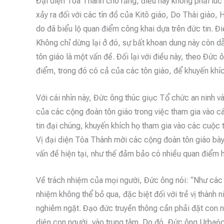
Đại diện Tòa Thánh cho rằng, điều này không phải lúc
xảy ra đối với các tín đồ của Kitô giáo, Do Thái giáo,
do đã biểu lộ quan điểm công khai dựa trên đức tin. Đi
Không chỉ dừng lại ở đó, sự bất khoan dung này còn dẫ
tôn giáo là một vấn đề. Đối lại với điều này, theo Đức
điểm, trong đó có cả của các tôn giáo, để khuyến khích
Với cái nhìn này, Đức ông thúc giục Tổ chức an ninh v
của các cộng đoàn tôn giáo trong việc tham gia vào c
tin đại chúng, khuyến khích họ tham gia vào các cuộc t
Vị đại diện Tòa Thánh mời các cộng đoàn tôn giáo bày 
vấn đề hiện tại, như thế đảm bảo có nhiều quan điểm 
Về trách nhiệm của mọi người, Đức ông nói: “Như các 
nhiệm không thể bỏ qua, đặc biệt đối với trẻ vị thành 
nghiêm ngặt. Đạo đức truyền thông cần phải đặt con n
diện con người, vào trung tâm. Do đó, Đức ông Urbańcz