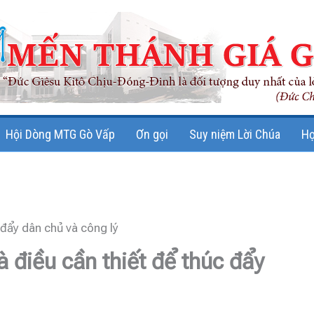
Hội Dòng MTG Gò Vấp
Ơn gọi
Suy niệm Lời Chúa
Họ
 đẩy dân chủ và công lý
à điều cần thiết để thúc đẩy