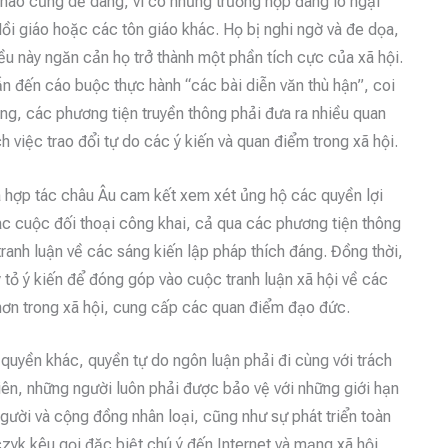
 nào cũng dễ dàng, vì có những trường hợp đáng lo ngại
 Hồi giáo hoặc các tôn giáo khác. Họ bị nghi ngờ và đe dọa,
ều này ngăn cản họ trở thành một phần tích cực của xã hội.
n đến cáo buộc thực hành “các bài diễn văn thù hận”, coi
 ông, các phương tiện truyền thông phải đưa ra nhiều quan
 việc trao đổi tự do các ý kiến và quan điểm trong xã hội.
à hợp tác châu Âu cam kết xem xét ủng hộ các quyền lợi
ác cuộc đối thoại công khai, cả qua các phương tiện thông
ranh luận về các sáng kiến lập pháp thích đáng. Đồng thời,
tỏ ý kiến để đóng góp vào cuộc tranh luận xã hội về các
hơn trong xã hội, cung cấp các quan điểm đạo đức.
quyền khác, quyền tự do ngôn luận phải đi cùng với trách
niên, những người luôn phải được bảo vệ với những giới hạn
gười và cộng đồng nhân loại, cũng như sự phát triển toàn
yk kêu gọi đặc biệt chú ý đến Internet và mạng xã hội,