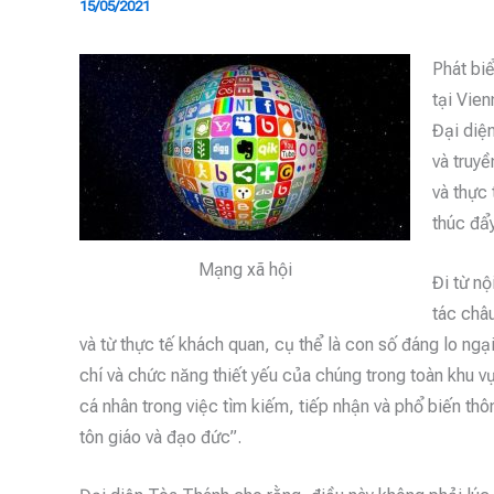
15/05/2021
Phát bi
tại Vie
Đại diệ
và truyề
và thực 
thúc đẩy
Mạng xã hội
Đi từ n
tác châ
và từ thực tế khách quan, cụ thể là con số đáng lo ng
chí và chức năng thiết yếu của chúng trong toàn khu 
cá nhân trong việc tìm kiếm, tiếp nhận và phổ biến thô
tôn giáo và đạo đức”.