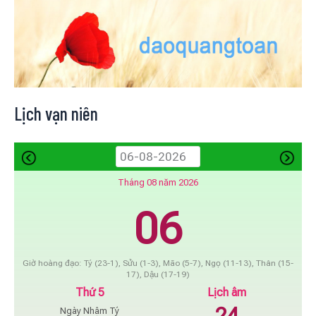
Lịch vạn niên
Tháng 08 năm 2026
06
Giờ hoàng đạo: Tý (23-1), Sửu (1-3), Mão (5-7), Ngọ (11-13), Thân (15-
17), Dậu (17-19)
Thứ 5
Lịch âm
24
Ngày Nhâm Tý