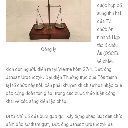
cuộc họp bổ
sung thứ hai
của Tổ
chức An
ninh và Hợp
tác ở châu
Công lý
Âu (OSCE),
về chiều
kích con người, diễn ra tại Vienne hôm 27/4, Đức ông
Janusz Urbańczyk, Đại diện Thường trực của Tòa thánh
tại tổ chức này nói, cần phải khuyến khích sự hòa nhập của
các cộng đoàn tôn giáo, trong các cuộc thảo luận công
khai về các sáng kiến lập pháp.
Đi từ chủ đề của buổi gặp gỡ “Xây dựng pháp luật dân chủ:
đảm bảo sự tham gia”, Đức ông Janusz Urbańczyk đã