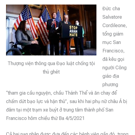
Đức cha
Salvatore
Cordileone,
tổng giám
mục San
Francisco,
đã kêu gọi
Thượng viện thông qua Đạo luật chống tội
người Công
thù ghét
giáo địa
phương
“tham gia cầu nguyện, chầu Thánh Thể và ăn chay để
chấm dứt bạo lực và hận thù”, sau khi hai phụ nữ châu Á bị
đâm tại một trạm xe buýt ở trung tâm thành phố San
Francisco hôm chiều thứ Ba 4/5/2021
Cả hai nạn nhân được đưa đến các bệnh viện gần đó, trong