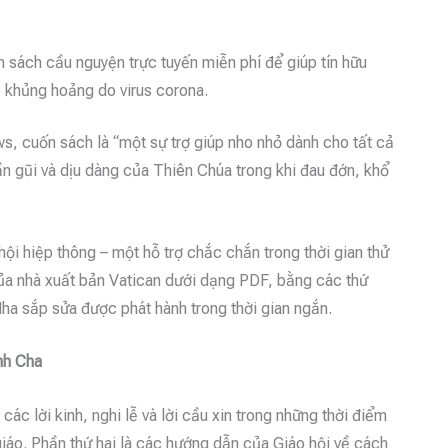
sách cầu nguyện trực tuyến miễn phí để giúp tín hữu
c khủng hoảng do virus corona.
s, cuốn sách là “một sự trợ giúp nho nhỏ dành cho tất cả
ần gũi và dịu dàng của Thiên Chúa trong khi đau đớn, khổ
ội hiệp thông – một hỗ trợ chắc chắn trong thời gian thử
của nhà xuất bản Vatican dưới dạng PDF, bằng các thứ
ha sắp sửa được phát hành trong thời gian ngắn.
nh Cha
c lời kinh, nghi lễ và lời cầu xin trong những thời điểm
iáo. Phần thứ hai là các hướng dẫn của Giáo hội về cách