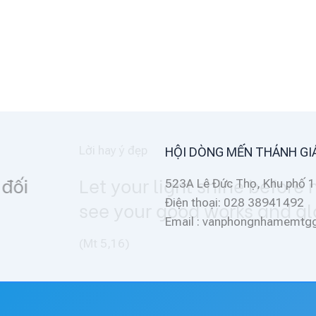
HỘI DÒNG MẾN THÁNH GI
men, that they may
523A Lê Đức Thọ, Khu phố 1
Điện thoại: 028 38941492
ify your Father
Email : vanphongnhamemt