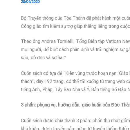
25/04/2020
Bộ Truyền thông của Tòa Thánh đã phát hành một cuốn 
Công giáo tìm kiếm sự trợ giúp thiêng liêng trong cuộ
Theo ông Andrea Tornielli, Tổng Biên tập Vatican New
mọi người, để biết cách phân định và trải nghiệm sự g
sầu, cô độc và sợ hãi.”
Cuốn sách có tựa đề “Kiên vững trước hoạn nạn: Giáo h
thách”, dày 192 trang, có thể tải xuống từ trang web 
tiếng Anh, Pháp, Tây Ban Nha và Ý. Bản tiếng Bồ Đào N
3 phần: phụng vụ, hướng dẫn, giáo huấn của Đức Thá
Cuốn sách được chia thành 3 phần: phần thứ nhất gồm cá
khó khăn, được truyền cảm hứng từ truyền thống Kitô g