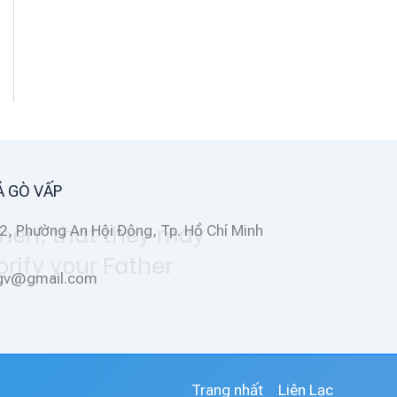
Á GÒ VẤP
2, Phường An Hội Đông, Tp. Hồ Chí Minh
ggv@gmail.com
Trang nhất
Liên Lạc