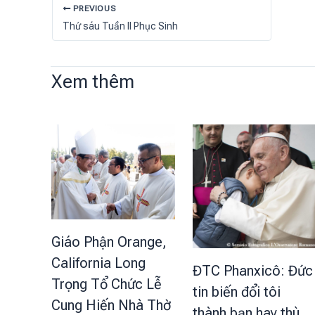
PREVIOUS
Thứ sáu Tuần II Phục Sinh
Xem thêm
Giáo Phận Orange,
California Long
ĐTC Phanxicô: Đức
Trọng Tổ Chức Lễ
tin biến đổi tôi
Cung Hiến Nhà Thờ
thành bạn hay thù