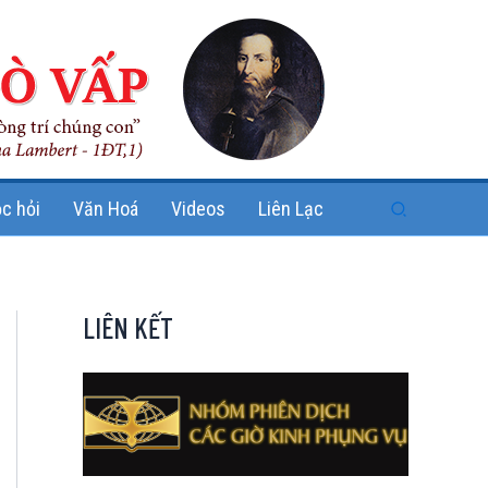
Search
c hỏi
Văn Hoá
Videos
Liên Lạc
LIÊN KẾT