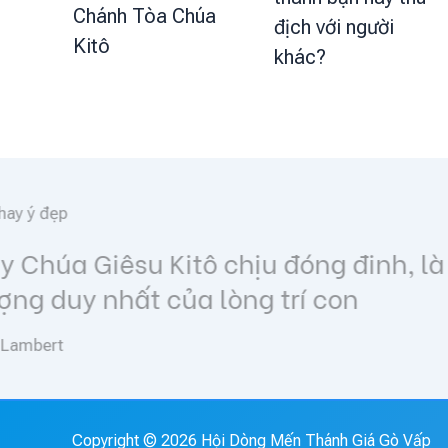
Chánh Tòa Chúa
địch với người
Kitô
khác?
Lời hay ý đẹp
ối
Let your light shine before 
see your good works and glor
(Mt 5,16)
Copyright © 2026 Hội Dòng Mến Thánh Giá Gò Vấp