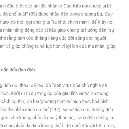
ách đặc biệt các tín hữu nhận ra Đức Kitô nơi nhưng ai bị
ức độ phổ quát” (83) được nhắc đến trong chương ba,
Suy
hanxicô mời gọi chúng ta “ra khỏi chính mình” để thấy nơi
tha nhân năng động bác ái hầu giúp chúng ta hướng đến “sự
nhớ rằng tầm vóc thiêng liêng của đời sống con người
iên” và giúp chúng ta nỗ lực hơn vì lợi ích của tha nhân, giúp
ế cần đến đạo đức
g đến đối thoại để loại bỏ “con virus của chủ nghĩa cá
hơn. Khởi đi từ sự trợ giúp của gia đình và từ “sứ mạng
 cách cụ thể, có hai ‘phương tiện’ để hiện thực hoá hình
t cho tha nhân cách cụ thể (112), và sự liên đới, hướng đến
gười chứ không phải là các ý thức hệ, tranh đấu chống lại
 nhân phẩm là điều không thể bị từ chối đối với bất cứ ai,