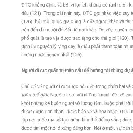
ĐTC khẳng định, và bởi vì lợi ích không có ranh giới, k
đâu (121). Trong cái nhìn này, ĐTC gợi nhắc việc suy
(126), bởi mỗi quốc gia cũng là của người khác và tài
cần đến dù người đó đến từ nơi khác. Do vậy, quyền lợi t
phổ quát là tạo vật được trao tặng cho thế giới (120
định lại nguyên lý rằng đây là điều phải thanh toán nh
những nước nghèo nhất (126).
Người di cư: quản trị toàn cầu để hướng tới những dự á
Chủ đề về người di cư được nói đến trong phần hai và 
toàn thế giới
. Người di cư, với những “mảnh đời vỡ vụn”
khỏi những kẻ buôn ngươi vô lương tâm, buộc phải rời
di cư được đón nhận, được bảo vệ và hoà nhập. ĐTC nh
lập nơi quốc gia sở tại những khả thể để họ sống đún
được tìm một nơi ở xứng đáng hơn. Nơi ở mới, sự cân b