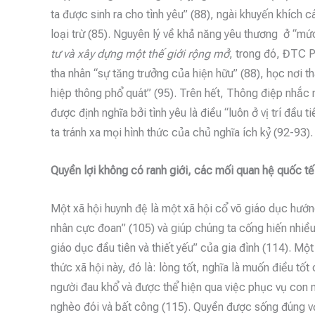
ta được sinh ra cho tình yêu” (88), ngài khuyến khích c
loại trừ (85). Nguyên lý về khả năng yêu thương ở “m
tư và xây dựng một thế giới rộng mở
, trong đó, ĐTC P
tha nhân “sự tăng trưởng của hiện hữu” (88), học nơi 
hiệp thông phổ quát” (95). Trên hết, Thông điệp nhắc 
được định nghĩa bởi tình yêu là điều “luôn ở vị trí đầu t
ta tránh xa mọi hình thức của chủ nghĩa ích kỷ (92-93).
Quyền lợi không có ranh giới, các mối quan hệ quốc t
Một xã hội huynh đệ là một xã hội cổ võ giáo dục hướn
nhân cực đoan” (105) và giúp chúng ta cống hiến nhiều 
giáo dục đầu tiên và thiết yếu” của gia đình (114). Một
thức xã hội này, đó là: lòng tốt, nghĩa là muốn điều tố
người đau khổ và được thể hiện qua việc phục vụ con n
nghèo đói và bất công (115). Quyền được sống đúng với