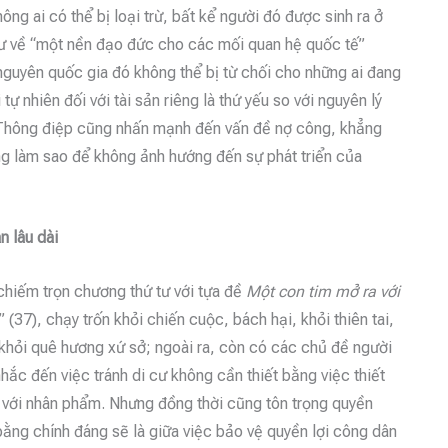
hông ai có thể bị loại trừ, bất kể người đó được sinh ra ở
 tư về “một nền đạo đức cho các mối quan hệ quốc tế”
 nguyên quốc gia đó không thể bị từ chối cho những ai đang
ự nhiên đối với tài sản riêng là thứ yếu so với nguyên lý
). Thông điệp cũng nhấn mạnh đến vấn đề nợ công, khẳng
ưng làm sao để không ảnh hướng đến sự phát triển của
n lâu dài
chiếm trọn chương thứ tư với tựa đề
Một con tim mở ra với
 (37), chạy trốn khỏi chiến cuộc, bách hại, khỏi thiên tai,
 khỏi quê hương xứ sở; ngoài ra, còn có các chủ đề người
ắc đến việc tránh di cư không cần thiết bằng việc thiết
g với nhân phẩm. Nhưng đồng thời cũng tôn trọng quyền
ằng chính đáng sẽ là giữa việc bảo vệ quyền lợi công dân