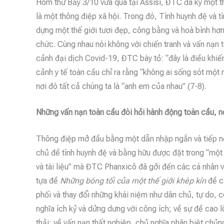
Hôm thứ Bảy 3/10 vừa qua tại Assisi, ĐTC đã ký một th
là một thông điệp xã hội. Trong đó, Tình huynh đệ và 
dựng một thế giới tươi đẹp, công bằng và hoà bình hơn
chức. Cùng nhau nói không với chiến tranh và vấn nạn 
cảnh đại dịch Covid-19, ĐTC bày tỏ: “đây là điều khiến
cảnh y tế toàn cầu chỉ ra rằng “không ai sống sót một 
nơi đó tất cả chúng ta là “anh em của nhau” (7-8).
Những vấn nạn toàn cầu đòi hỏi hành động toàn cầu, nó
Thông điệp mở đầu bằng một dẫn nhập ngắn và tiếp nố
chủ đề tình huynh đệ và bằng hữu được đặt trong “một b
và tài liệu” mà ĐTC Phanxicô đã gởi đến các cá nhân và
tựa đề
Những bóng tối của một thế giới khép kín
đề cậ
phối và thay đổi những khái niệm như dân chủ, tự do, cô
nghĩa ích kỷ và dửng dưng với công ích; về sự đề cao 
thải; về vấn nạn thất nghiệp, chủ nghĩa phân biệt chủn