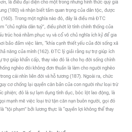
hơn
, là điều đại diện cho một trong nhưng hình thức quý giá
hung (180) và nhận biết tầm quan trọng của dân tộc, được
ại (160). Trong một nghĩa nào đó, đây là điều mà ĐTC
ệm “chủ nghĩa dân tuý”, điều phớt lờ tính chính thống của
ấu trúc hoá nhằm phục vụ và cổ võ chủ nghĩa ích kỷ để gia
nơi bảo đảm việc làm, “khía cạnh thiết yếu của đời sống xã
khả năng của mình (162). ĐTC lý giải rằng sự trợ giúp ích
sự trợ giúp khẩn cấp, thay vào đó là cho họ đời sống chính
hống nghèo đói không đơn thuần là làm cho người nghèo
rong cái nhìn liên đới và hỗ tương (187). Ngoài ra, chức
nguy cơ chống lại quyền căn bản của con người như loại trừ
ốc phiện; đó là sự lạm dụng tình dục, bóc lột lao động, là
ọi mạnh mẽ việc loại trừ tận căn nạn buôn người, gọi đó
 là “tội phạm” bởi lương thực là “quyền lợi không thể thay