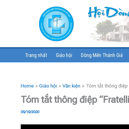
Skip
to
content
Trang nhất
Giáo hội
Dòng Mến Thánh Giá
Home
Giáo hội
Văn kiện
Tóm tắt thông điệp “
Tóm tắt thông điệp “Fratelli
05/10/2020