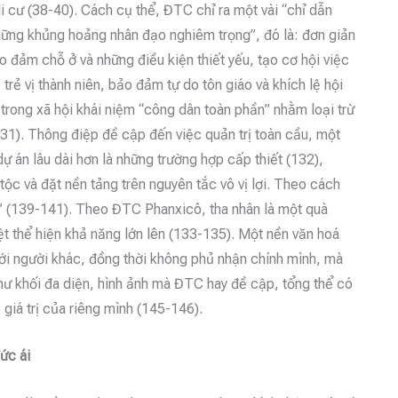
i cư (38-40). Cách cụ thể, ĐTC chỉ ra một vài “chỉ dẫn
“những khủng hoảng nhân đạo nghiêm trọng”, đó là: đơn giản
 đảm chỗ ở và những điều kiện thiết yếu, tạo cơ hội việc
trẻ vị thành niên, bảo đảm tự do tôn giáo và khích lệ hội
trong xã hội khái niệm “công dân toàn phần” nhằm loại trừ
131). Thông điệp đề cập đến việc quản trị toàn cầu, một
ự án lâu dài hơn là những trường hợp cấp thiết (132),
 tộc và đặt nền tảng trên nguyên tắc vô vị lợi. Theo cách
i” (139-141). Theo ĐTC Phanxicô, tha nhân là một quà
ệt thể hiện khả năng lớn lên (133-135). Một nền văn hoá
với người khác, đồng thời không phủ nhận chính mình, mà
Như khối đa diện, hình ảnh mà ĐTC hay đề cập, tổng thể có
 giá trị của riêng mình (145-146).
ức ái