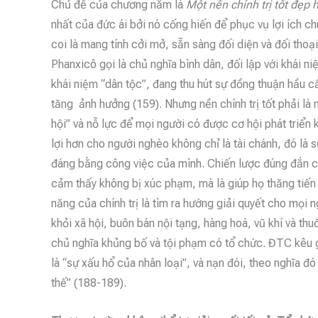
Chủ đề của chương năm là
Một nền chính trị tốt đẹp 
nhất của đức ái bởi nó cống hiến để phục vụ lợi ích c
coi là mang tính cởi mở, sẵn sàng đối diện và đối tho
Phanxicô gọi là chủ nghĩa bình dân, đối lập với khái ni
khái niệm “dân tộc”, đang thu hút sự đồng thuận hầu c
tăng ảnh hưởng (159). Nhưng nền chính trị tốt phải là 
hội” và nỗ lực để mọi người có được cơ hội phát triển 
lợi hơn cho người nghèo không chỉ là tài chánh, đó là 
đáng bằng công việc của mình. Chiến lược đúng đắn c
cảm thấy không bị xúc phạm, mà là giúp họ thăng tiến t
năng của chính trị là tìm ra hướng giải quyết cho mọi 
khỏi xã hội, buôn bán nội tạng, hàng hoá, vũ khí và thu
chủ nghĩa khủng bố và tội phạm có tổ chức. ĐTC kêu g
là “sự xấu hổ của nhân loại”, và nạn đói, theo nghĩa đó
thế” (188-189).