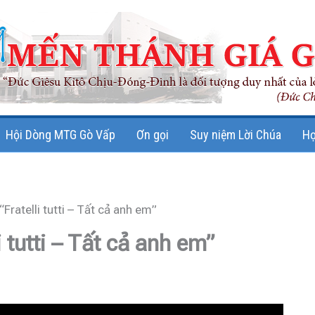
Hội Dòng MTG Gò Vấp
Ơn gọi
Suy niệm Lời Chúa
Họ
Fratelli tutti – Tất cả anh em”
 tutti – Tất cả anh em”