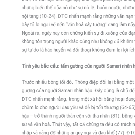
những biến thể của nó như sự nô lệ, buôn người, những
nội tạng (10-24). ĐTC nhấn mạnh rằng những vấn nạn 
bày tỏ lo ngại về nền “văn hoá xây tường” đang làm nảy 
Ngoài ra, ngày nay còn chứng kiến sự đi xuống của đạo
không tôn trọng người khác cũng như không đủ khiêm t
sự tự do là hão huyền và đối thoại không đem lại lợi íc
Tình yêu bắc cầu: tấm gương của người Samari nhân 
Trước nhiều bóng tối đó, Thông điệp đối lại bằng một
gương của người Samari nhân hậu. Đây cũng là chủ đề
ĐTC nhấn mạnh rằng, trong một xã hội băng hoại đang q
chăm lo cho người đau yếu và dễ bị tổn thương (64-65)
hậu – trở thành người thân cận với tha nhân (81), bằng 
sử và văn hoá. Thật vậy, tất cả chúng ta đều có trách 
nhập và nâng đỡ những ai quỵ ngã và đau khổ (77). ĐT