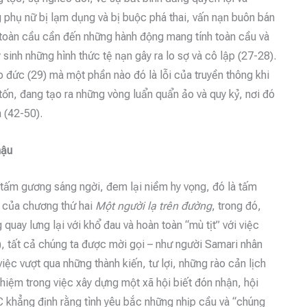
 phụ nữ bị lạm dụng và bị buộc phá thai, vấn nạn buôn bán
toàn cầu cần đến những hành động mang tính toàn cầu và
sinh những hình thức tệ nạn gây ra lo sợ và cô lập (27-28).
 đức (29) mà một phần nào đó là lỗi của truyền thông khi
ốn, đang tạo ra những vòng luẩn quẩn ảo và quy kỷ, nơi đó
h (42-50).
hậu
 tấm gương sáng ngời, đem lại niềm hy vọng, đó là tấm
 của chương thứ hai
Một người lạ trên đường
, trong đó,
uay lưng lại với khổ đau và hoàn toàn “mù tịt” với việc
, tất cả chúng ta được mời gọi – như người Samari nhân
việc vượt qua những thành kiến, tư lợi, những rào cản lịch
nhiệm trong việc xây dựng một xã hội biết đón nhận, hội
C khẳng định rằng tình yêu bắc những nhịp cầu và “chúng