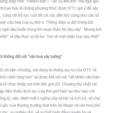
ông điệp mới “Fratelli tutti – Tất cả anh em” mà ngài gọi
tình bạn hữu là những phương thức được ĐTC gợi ý để xây
, cùng với nỗ lực của tất cả các dân tộc cũng như các tổ
toàn cầu hoá của sự thờ ơ. Thông điệp ra đời trong bối
 ngài đau buồn trong khi soạn thảo tài liệu này”. Nhưng bối
mình” và đây thực sự là lúc “mơ về một nhân loại duy nhất”
i không đối với “văn hoá xây tường”
i với tám chương, nội dung là những suy tư của ĐTC về
ối cảnh rộng hơn” và được kết nối với “rất nhiều văn kiện
 tổ chức khắp nơi trên thế giới (5). Chương thứ nhất với
p đến nhiều lệch lạc của thế giới hiện tại như việc chi
ng lý; việc đánh mất ý nghĩa của xã hội và lịch sử; về chủ
lô-gíc của thương trường dựa trên lợi nhuận và văn hoá phế
g tộc, sự nghèo đói; về sự bất bình đẳng quyền lợi và