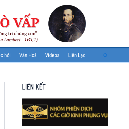
Search
c hỏi
Văn Hoá
Videos
Liên Lạc
LIÊN KẾT