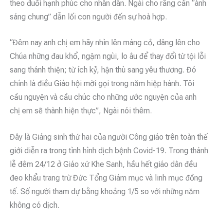
theo đuổi hạnh phúc cho nhân dân. Ngài cho rằng cần “ánh
sáng chung” dẫn lối con người đến sự hoà hợp.
“Đêm nay anh chị em hãy nhìn lên máng cỏ, dâng lên cho
Chúa những đau khổ, ngậm ngùi, lo âu để thay đổi từ tội lỗi
sang thánh thiện; từ ích kỷ, hận thù sang yêu thương. Đó
chính là điều Giáo hội mời gọi trong năm hiệp hành. Tôi
cầu nguyện và cầu chúc cho những ước nguyện của anh
chị em sẽ thành hiện thực”, Ngài nói thêm.
Đây là Giáng sinh thứ hai của người Công giáo trên toàn thế
giới diễn ra trong tình hình dịch bệnh Covid-19. Trong thánh
lễ đêm 24/12 ở Giáo xứ Khe Sanh, hầu hết giáo dân đều
đeo khẩu trang trừ Đức Tổng Giám mục và linh mục đồng
tế. Số người tham dự bằng khoảng 1/5 so với những năm
không có dịch.