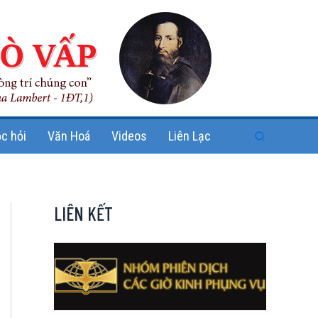
Search
c hỏi
Văn Hoá
Videos
Liên Lạc
LIÊN KẾT