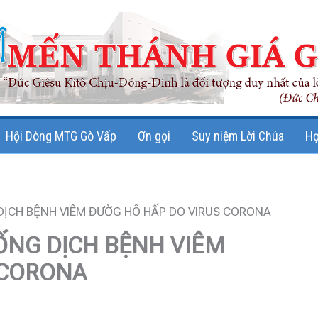
Hội Dòng MTG Gò Vấp
Ơn gọi
Suy niệm Lời Chúa
Họ
ỊCH BỆNH VIÊM ĐƯỜG HÔ HẤP DO VIRUS CORONA
NG DỊCH BỆNH VIÊM
 CORONA