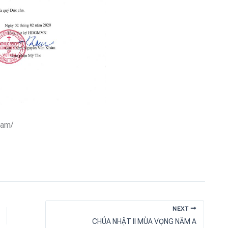
nam/
NEXT
CHÚA NHẬT II MÙA VỌNG NĂM A