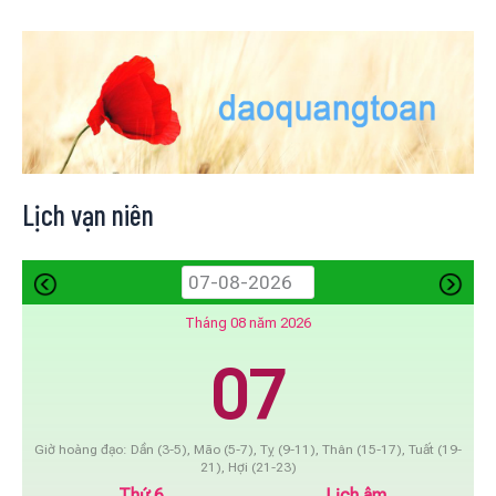
Lịch vạn niên
Tháng 08 năm 2026
07
Giờ hoàng đạo: Dần (3-5), Mão (5-7), Tỵ (9-11), Thân (15-17), Tuất (19-
21), Hợi (21-23)
Thứ 6
Lịch âm