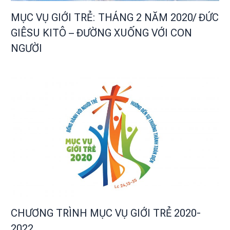
MỤC VỤ GIỚI TRẺ: THÁNG 2 NĂM 2020/ ĐỨC
GIÊSU KITÔ – ĐƯỜNG XUỐNG VỚI CON
NGƯỜI
CHƯƠNG TRÌNH MỤC VỤ GIỚI TRẺ 2020-
2022