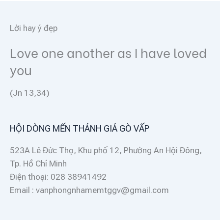
Lời hay ý đẹp
Love one another as I have loved
you
(Jn 13,34)
HỘI DÒNG MẾN THÁNH GIÁ GÒ VẤP
523A Lê Đức Thọ, Khu phố 12, Phường An Hội Đông,
Tp. Hồ Chí Minh
Điện thoại: 028 38941492
Email : vanphongnhamemtggv@gmail.com