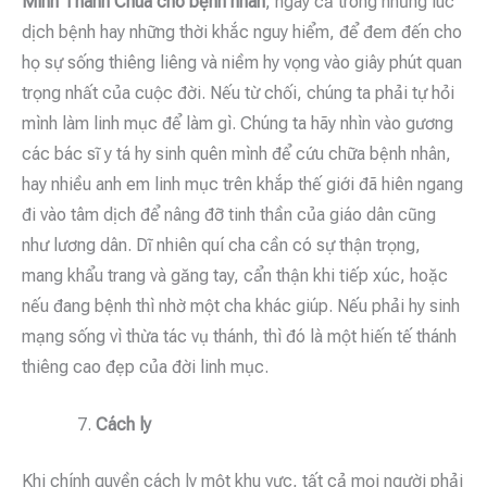
Mình Thánh Chúa cho bệnh nhân
,
ngay cả trong những lúc
dịch bệnh hay những thời khắc nguy hiểm, để đem đến cho
họ sự sống thiêng liêng và niềm hy vọng vào giây phút quan
trọng nhất của cuộc đời. Nếu từ chối, chúng ta phải tự hỏi
mình làm linh mục để làm gì. Chúng ta hãy nhìn vào gương
các bác sĩ y tá hy sinh quên mình để cứu chữa bệnh nhân,
hay nhiều anh em linh mục trên khắp thế giới đã hiên ngang
đi vào tâm dịch để nâng đỡ tinh thần của giáo dân cũng
như lương dân. Dĩ nhiên quí cha cần có sự thận trọng,
mang khẩu trang và găng tay, cẩn thận khi tiếp xúc, hoặc
nếu đang bệnh thì nhờ một cha khác giúp. Nếu phải hy sinh
mạng sống vì thừa tác vụ thánh, thì đó là một hiến tế thánh
thiêng cao đẹp của đời linh mục.
Cách ly
Khi chính quyền cách ly một khu vực, tất cả mọi người phải