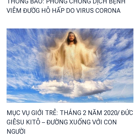
THÔNG BÁO: PHÒNG CHỐNG DỊCH BỆNH
VIÊM ĐƯỜG HÔ HẤP DO VIRUS CORONA
MỤC VỤ GIỚI TRẺ: THÁNG 2 NĂM 2020/ ĐỨC
GIÊSU KITÔ – ĐƯỜNG XUỐNG VỚI CON
NGƯỜI