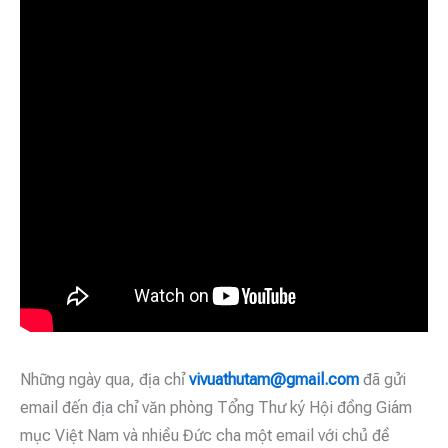
Những ngày qua, địa chỉ
vivuathutam
@gmail.com
đã gửi
email đến địa chỉ văn phòng Tổng Thư ký Hội đồng Giám
mục Việt Nam và nhiều Đức cha một email với chủ đề