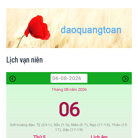
Lịch vạn niên
Tháng 08 năm 2026
06
Giờ hoàng đạo: Tý (23-1), Sửu (1-3), Mão (5-7), Ngọ (11-13), Thân (15-
17), Dậu (17-19)
Thứ 5
Lịch âm