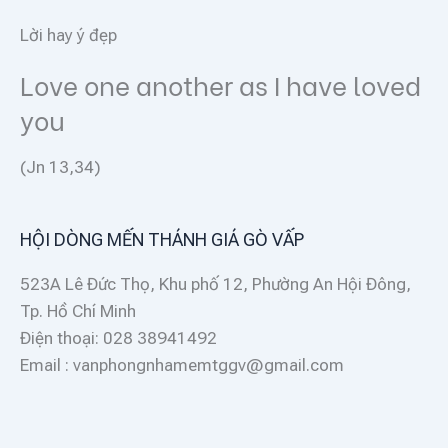
Lời hay ý đẹp
Love one another as I have loved
you
(Jn 13,34)
HỘI DÒNG MẾN THÁNH GIÁ GÒ VẤP
523A Lê Đức Thọ, Khu phố 12, Phường An Hội Đông,
Tp. Hồ Chí Minh
Điện thoại: 028 38941492
Email : vanphongnhamemtggv@gmail.com