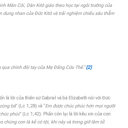
Kinh Mân Côi, Dân Kitô giáo theo học tại ngôi trường của
n dung nhan của Đức Kitô và trải nghiệm chiều sâu thẳm
ng qua chính đôi tay của Mẹ Đấng Cứu Thế.
”
[2]
là lời của thiên sứ Gabriel và bà Elizabeth nói với Đức
cùng bà
” (Lc 1,28) và “
Em được chúc phúc hơn mọi người
chúc phúc
” (Lc 1,42). Phần còn lại là lời kêu xin của con
 chúng con là kẻ có tội, khi
này và trong giờ lâm tử.