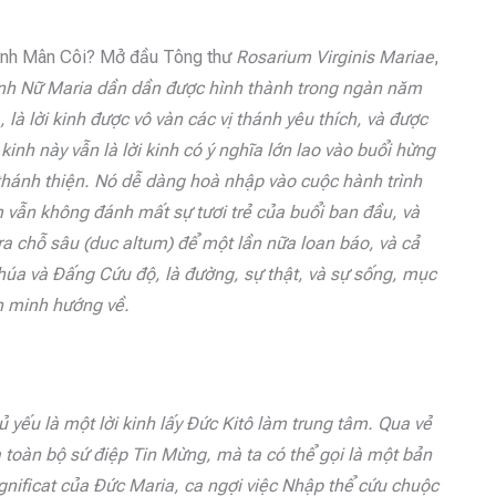
 Kinh Mân Côi? Mở đầu Tông thư
Rosarium Virginis Mariae
,
inh Nữ Maria dần dần được hình thành trong ngàn năm
là lời kinh được vô vàn các vị thánh yêu thích, và được
inh này vẫn là lời kinh có ý nghĩa lớn lao vào buổi hừng
thánh thiện. Nó dễ dàng hoà nhập vào cuộc hành trình
m vẫn không đánh mất sự tươi trẻ của buổi ban đầu, và
a chỗ sâu (duc altum) để một lần nữa loan báo, và cả
Chúa và Đấng Cứu độ, là đường, sự thật, và sự sống, mục
ăn minh hướng về.
 yếu là một lời kinh lấy Đức Kitô làm trung tâm. Qua vẻ
a toàn bộ sứ điệp Tin Mừng, mà ta có thể gọi là một bản
agnificat của Đức Maria, ca ngợi việc Nhập thể cứu chuộc