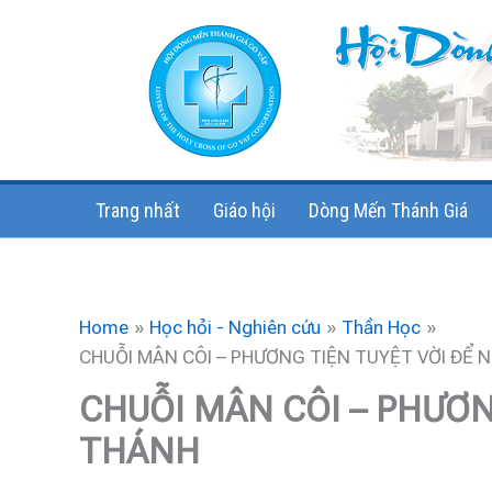
Skip
to
content
Trang nhất
Giáo hội
Dòng Mến Thánh Giá
Home
Học hỏi - Nghiên cứu
Thần Học
CHUỖI MÂN CÔI – PHƯƠNG TIỆN TUYỆT VỜI ĐỂ 
CHUỖI MÂN CÔI – PHƯƠN
THÁNH