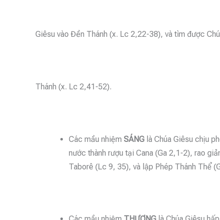
Giêsu vào Đền Thánh (x. Lc 2,22-38), và tìm được Ch
Thánh (x. Lc 2,41-52).
Các mầu nhiệm
SÁNG
là Chúa Giêsu chịu ph
nước thành rượu tại Cana (Ga 2,1-2), rao giả
Taborê (Lc 9, 35), và lập Phép Thánh Thể (
Các mầu nhiệm
THƯƠNG
là Chúa Giêsu hấp 