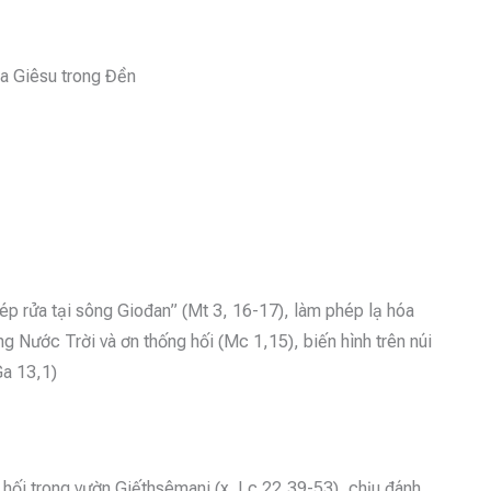
úa Giêsu trong Đền
ép rửa tại sông Giođan” (Mt 3, 16-17), làm phép lạ hóa
ng Nước Trời và ơn thống hối (Mc 1,15), biến hình trên núi
Ga 13,1)
hối trong vườn Giếthsêmani (x. Lc 22,39-53), chịu đánh