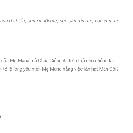
con đã hiểu, con xin lỗi mẹ,
con cám ơn mẹ, con yêu mẹ
u của Mẹ Maria mà Chúa Giêsu đã trăn trối cho chúng ta
ốn tỏ lộ lòng yêu mến Mẹ Maria bằng việc lần hạt Mân Côi?
I