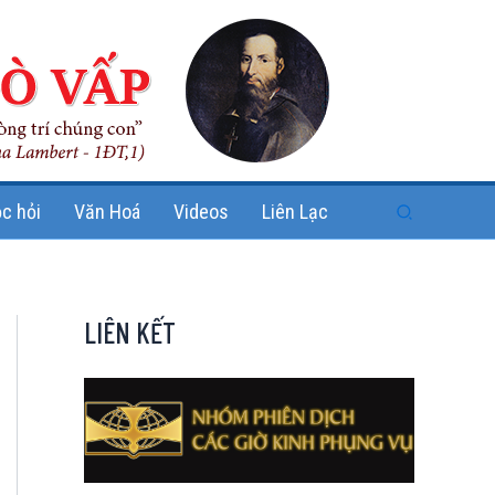
Search
c hỏi
Văn Hoá
Videos
Liên Lạc
LIÊN KẾT