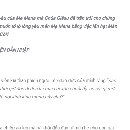
 yêu của Mẹ Maria mà Chúa Giêsu đã trăn trối cho chúng
g muốn tỏ lộ lòng yêu mến Mẹ Maria bằng việc lần hạt Mân
Côi?
ỆN DẪN NHẬP
 viên kia than phiền người mẹ đạo đức của mình rằng “
sao
thời giờ đọc đi đọc lại mãi cái xâu chuỗi ấy, có cái gì mới
từ nơi kinh kính mừng này chứ?
”
a chiếc áo len mà bà khởi đầu đan từ mùa hè cho con gái