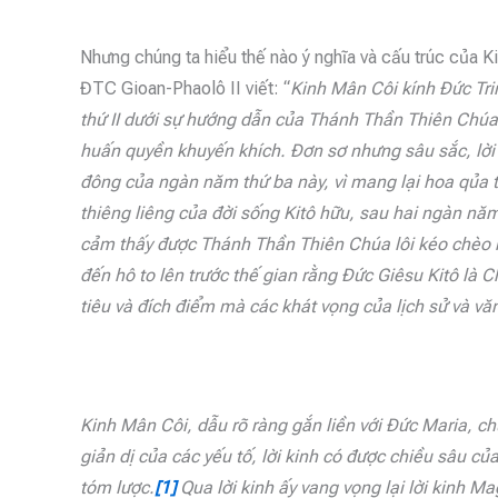
Nhưng chúng ta hiểu thế nào ý nghĩa và cấu trúc của
ĐTC Gioan-Phaolô II viết: “
Kinh Mân Côi kính Đức
Tr
thứ II dưới sự hướng dẫn của Thánh Thần Thiên Chúa, 
huấn quyền khuyến khích. Đơn sơ nhưng sâu sắc, lời k
đông của ngàn năm thứ ba này, vì mang lại hoa qủa 
thiêng liêng của đời sống Kitô hữu, sau hai ngàn nă
cảm thấy được Thánh Thần Thiên Chúa lôi kéo chèo r
đến hô to lên trước thế gian rằng Đức Giêsu Kitô là 
tiêu và đích điểm mà các khát vọng của lịch sử và v
Kinh Mân Côi, dẫu rõ ràng gắn liền với Đức Maria, chủ
giản dị của các yếu tố, lời kinh có được chiều sâu củ
tóm lược.
[1]
Qua lời kinh ấy vang vọng lại lời kinh M