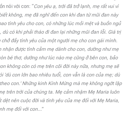
ồn nói với con: “
Con yêu ạ, trời đã trở lạnh, mẹ rất vui vì
iết không, mẹ đã nghĩ đến con khi đan từ mũi đan này
bao tình yêu cho con, có những lúc mỏi mệt và buồn ngủ
 dù có khi phải tháo đi đan lại những mũi đan lỗi. Giá trị
g chở đầy tình yêu của một người mẹ cho con gái mình.
m nhận được tình cảm mẹ dành cho con, dường như mẹ
còn bé thơ, dường như lúc nào mẹ cũng ở bên con, bảo
on không còn có mẹ trên cõi đời này nữa, nhưng mẹ sẽ
i ‘dù con lớn bao nhiêu tuổi, con vẫn là con của mẹ; dù
ằng theo con.’ Những kinh Kính Mừng mà mẹ không ngớt lặp
i mẹ trên trời của chúng ta. Mẹ cảm nhậm Mẹ Maria luôn
dệt nên cuộc đời và tình yêu của mẹ đối với Mẹ Maria,
ình mẹ đối với con…
”