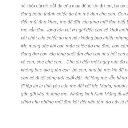
bà khỏi cái rét cắt da của mùa đông khi đi học, bà ôn t
đang hoàn thành chiếc
áo ấm mẹ đan cho con. Con b
đến mũi đan khác, mẹ đã đặt vào từng mũi đan biết 
mẹ vẫn đan, lòng rộn vui vì nghĩ đến con sẽ khỏi lạnh,
vật chất của chiếc áo len này không bao nhiêu nhưn
Mẹ mong ước khi con mặc chiếc áo mẹ đan, con cả
đang ôm con vào lòng sưởi ấm cho con như hồi con 
vệ con, che chở con… Cho dù đến một ngày nào đó c
không bao giờ quên con, bỏ con, như bà mẹ kia đã nó
con có đi tới cùng trời cuối đất, thì lòng mẹ vẫn h
đi lặp lại là tình yêu của mẹ đối với Mẹ Maria, ngườ
gần gũi yêu thương mẹ. Những kinh Kính Mừng ấy kết 
cũng như những mũi đan kết dệt nên tấm áo này là t