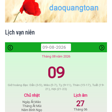
Lịch vạn niên
Tháng 08 năm 2026
09
Giờ hoàng đạo: Dần (3-5), Mão (5-7), Tỵ (9-11), Thân (15-17), Tuất (19-
21), Hợi (21-23)
Chủ nhật
Lịch âm
27
Ngày Ất Mão
Tháng Ất Mùi
Tháng 06
Năm Bính Ngọ