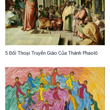
5 Đối Thoại Truyền Giáo Của Thánh Phaolô