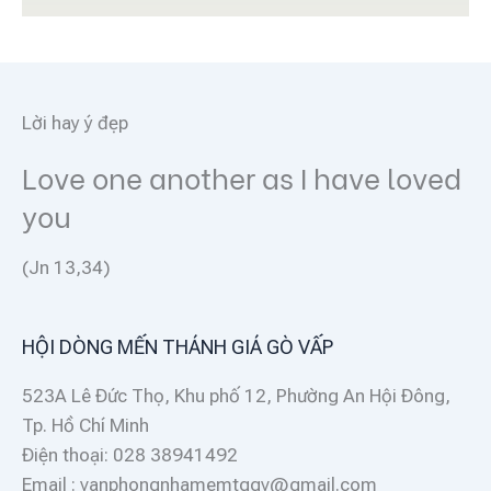
Lời hay ý đẹp
Love one another as I have loved
you
(Jn 13,34)
HỘI DÒNG MẾN THÁNH GIÁ GÒ VẤP
523A Lê Đức Thọ, Khu phố 12, Phường An Hội Đông,
Tp. Hồ Chí Minh
Điện thoại: 028 38941492
Email : vanphongnhamemtggv@gmail.com