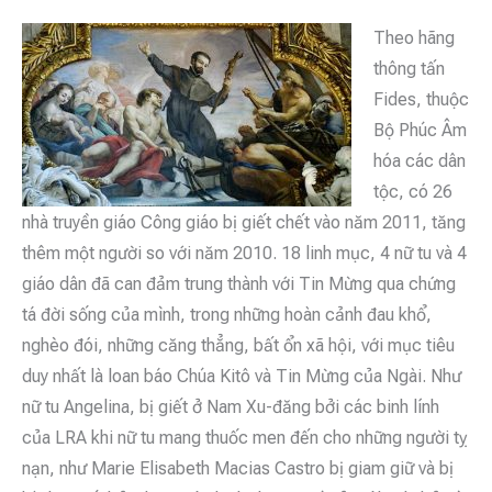
Theo hãng
thông tấn
Fides, thuộc
Bộ Phúc Âm
hóa các dân
tộc, có 26
nhà truyền giáo Công giáo bị giết chết vào năm 2011, tăng
thêm một người so với năm 2010. 18 linh mục, 4 nữ tu và 4
giáo dân đã can đảm trung thành với Tin Mừng qua chứng
tá đời sống của mình, trong những hoàn cảnh đau khổ,
nghèo đói, những căng thẳng, bất ổn xã hội, với mục tiêu
duy nhất là loan báo Chúa Kitô và Tin Mừng của Ngài. Như
nữ tu Angelina, bị giết ở Nam Xu-đăng bởi các binh lính
của LRA khi nữ tu mang thuốc men đến cho những người tỵ
nạn, như Marie Elisabeth Macias Castro bị giam giữ và bị