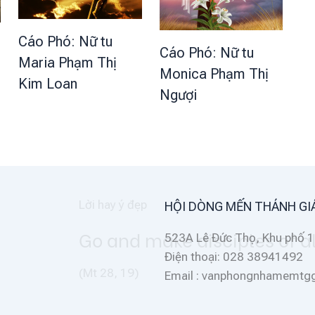
Cáo Phó: Nữ tu
Cáo Phó: Nữ tu
Maria Phạm Thị
Monica Phạm Thị
Kim Loan
Ngượi
HỘI DÒNG MẾN THÁNH GI
nations
523A Lê Đức Thọ, Khu phố 1
Điện thoại: 028 38941492
Email : vanphongnhamemt