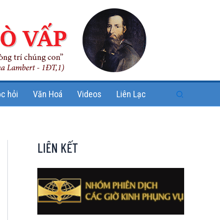
Search
c hỏi
Văn Hoá
Videos
Liên Lạc
LIÊN KẾT