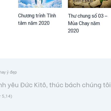
Chương trình Tĩnh
Thư chung số 03 –
tâm năm 2020
Mùa Chay năm
2020
Lời hay ý đẹp
Go and make disciples of all 
(Mt 28, 19)