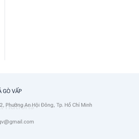
Á GÒ VẤP
2, Phường An Hội Đông, Tp. Hồ Chí Minh
ggv@gmail.com