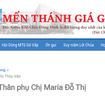
Hội Dòng MTG Gò Vấp
Ơn gọi
Suy niệm Lời Chúa
Họ
òng
Thị Thúy Vân
 Thân phụ Chị Maria Đỗ Thị