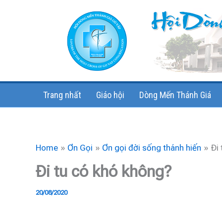
Skip
to
content
Trang nhất
Giáo hội
Dòng Mến Thánh Giá
Home
Ơn Gọi
Ơn gọi đời sống thánh hiến
Đi
Đi tu có khó không?
20/08/2020