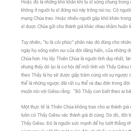
Hoặc đó là những khó khăn khi tu sĩ sống chung trong 
không ít người tu sĩ đứng núi này trông núi nọ. Có ngườ
mạng Chúa trao. Hoặc nhiều người gặp khó khăn trong 
sĩ được Chúa gửi cho thánh giá khác nhau nhằm huấn l
Tuy nhiên, “tu là cõi phúc” phần nào đó đúng cho nhữ
ngày họ sống niềm vui của đời dâng hiến, của những d
Chúa hơn. Họ lấy Thiên Chúa là người tình duy nhất, l
nhưng thấy đó lại là cơ hội để mối tình với Thầy Giêsu 
theo Thầy là họ sẽ được gấp trăm cùng với sự ngược đ
thể là những ngược đãi rất cụ thể và đau đớn trong đờ
muốn nói với Giêsu rằng: “Bỏ Thầy con biết theo ai bâ
Một thực tế là Thiên Chúa không trao cho ai thánh giá
luôn có Thầy Giêsu vác thánh giá đi cùng. Do đó, đời tu
Thầy Giêsu. Đó là nguồn sức mạnh để họ lướt thắng nh