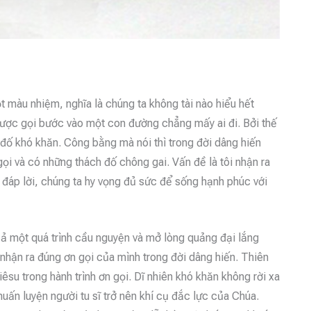
t màu nhiệm, nghĩa là chúng ta không tài nào hiểu hết
 được gọi bước vào một con đường chẳng mấy ai đi. Bởi thế
 đố khó khăn. Công bằng mà nói thì trong đời dâng hiến
ọi và có những thách đố chông gai. Vấn đề là tôi nhận ra
đáp lời, chúng ta hy vọng đủ sức để sống hạnh phúc với
 cả một quá trình cầu nguyện và mở lòng quảng đại lắng
ĩ nhận ra đúng ơn gọi của mình trong đời dâng hiến. Thiên
u trong hành trình ơn gọi. Dĩ nhiên khó khăn không rời xa
uấn luyện người tu sĩ trở nên khí cụ đắc lực của Chúa.