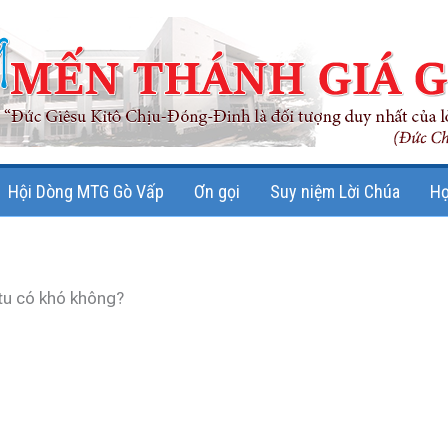
Hội Dòng MTG Gò Vấp
Ơn gọi
Suy niệm Lời Chúa
Họ
 tu có khó không?