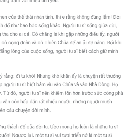
ăng trầm với nhiều tình yêu.
hen của thế thái nhân tình, thì e rằng không đúng lắm! Đời
h đố như bao bậc sống khác. Người tu sĩ sống giữa đời,
tha cho ai cả. Có chăng là khi gặp những điều ấy, người
 có cộng đoàn và có Thiên Chúa để an ủi đỡ nâng. Rồi khi
ế đắng lòng của cuộc sống, người tu sĩ biết cách giữ mình
ý rằng: đi tu khó! Nhưng khó khăn ấy là chuyện rất thường
p người tu sĩ biết bám víu vào Chúa và vào Nhà Dòng. Họ
. Từ đó, người tu sĩ nên khiêm tốn hơn trước sức công phá
u vẫn còn hấp dẫn rất nhiều người, những người muốn
ên câu chuyện đời mình.
ng thách đố của đời tu. Ước mong họ luôn là những tu sĩ
buồn! Ngược lại, một tu sĩ vui tươi triển nở là một tu sĩ