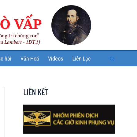
Search
c hỏi
Văn Hoá
Videos
Liên Lạc
LIÊN KẾT