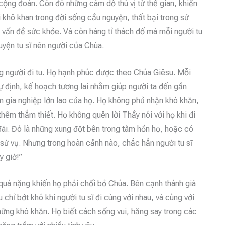
cộng đoàn. Còn đó những cám dỗ thú vị từ thế gian, khiến
i khô khan trong đời sống cầu nguyện, thất bại trong sứ
vấn đề sức khỏe. Và còn hàng tỉ thách đố mà mỗi người tu
uyện tu sĩ nên người của Chúa.
ng người đi tu. Họ hạnh phúc được theo Chúa Giêsu. Mỗi
ự định, kế hoạch tương lai nhằm giúp người ta đến gần
àm gia nghiệp lớn lao của họ. Họ không phủ nhận khó khăn,
thêm thắm thiết. Họ không quên lời Thầy nói với họ khi đi
ãi. Đó là những xung đột bên trong tâm hồn họ, hoặc có
i sứ vụ. Nhưng trong hoàn cảnh nào, chắc hẳn người tu sĩ
y giờ!”
 quá nặng khiến họ phải chối bỏ Chúa. Bên cạnh thánh giá
 chỉ bớt khó khi người tu sĩ đi cùng với nhau, và cùng với
ững khó khăn. Họ biết cách sống vui, hăng say trong các