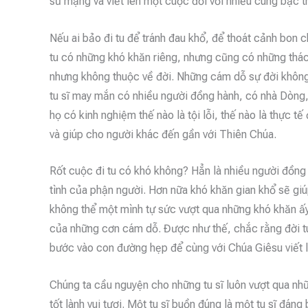
sứ mạng và viết lên một cuộc đời với nhiều cung bậc th
Nếu ai bảo đi tu để tránh đau khổ, để thoát cảnh bon c
tu có những khó khăn riêng, nhưng cũng có những thác
nhưng không thuộc về đời. Những cám dỗ sự đời không 
tu sĩ may mắn có nhiều người đồng hành, có nhà Dòng,
họ có kinh nghiệm thế nào là tội lỗi, thế nào là thực t
và giúp cho người khác đến gần với Thiên Chúa.
Rốt cuộc đi tu có khó không? Hẳn là nhiều người đồng 
tình của phận người. Hơn nữa khó khăn gian khổ sẽ giú
không thể một mình tự sức vượt qua những khó khăn ấy
của những cơn cám dỗ. Được như thế, chắc rằng đời t
bước vào con đường hẹp để cùng với Chúa Giêsu viết l
Chúng ta cầu nguyện cho những tu sĩ luôn vượt qua nhữ
tốt lành vui tươi. Một tu sĩ buồn đúng là một tu sĩ đáng 